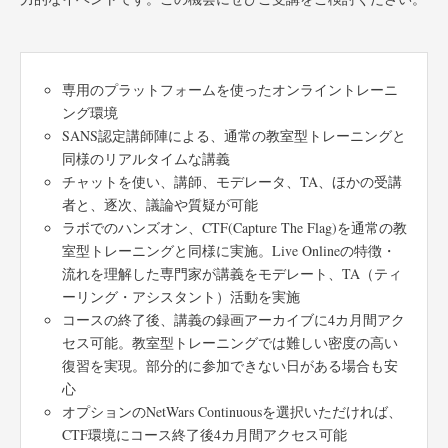
専用のプラットフォームを使ったオンライントレーニ
ング環境
SANS認定講師陣による、通常の教室型トレーニングと
同様のリアルタイムな講義
チャットを使い、講師、モデレータ、TA、ほかの受講
者と、逐次、議論や質疑が可能
ラボでのハンズオン、CTF(Capture The Flag)を通常の教
室型トレーニングと同様に実施。Live Onlineの特徴・
流れを理解した専門家が講義をモデレート、TA（ティ
ーリング・アシスタント）活動を実施
コースの終了後、講義の録画アーカイブに4カ月間アク
セス可能。教室型トレーニングでは難しい密度の高い
復習を実現。部分的に参加できない日がある場合も安
心
オプションのNetWars Continuousを選択いただければ、
CTF環境にコース終了後4カ月間アクセス可能