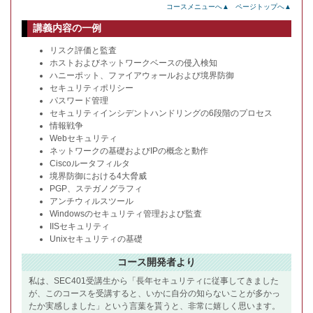
コースメニューへ▲
ページトップへ▲
講義内容の一例
リスク評価と監査
ホストおよびネットワークベースの侵入検知
ハニーポット、ファイアウォールおよび境界防御
セキュリティポリシー
パスワード管理
セキュリティインシデントハンドリングの6段階のプロセス
情報戦争
Webセキュリティ
ネットワークの基礎およびIPの概念と動作
Ciscoルータフィルタ
境界防御における4大脅威
PGP、ステガノグラフィ
アンチウィルスツール
Windowsのセキュリティ管理および監査
IISセキュリティ
Unixセキュリティの基礎
コース開発者より
私は、SEC401受講生から「長年セキュリティに従事してきました
が、このコースを受講すると、いかに自分の知らないことが多かっ
たか実感しました」という言葉を貰うと、非常に嬉しく思います。