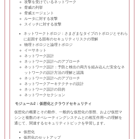
攻撃を受けているネットワーク
脅威の列挙
脅威エージェント
ルータに対する攻撃
スイッチに対する攻撃
ネットワークトポロジ：さまざまなタイプのトポロジとそれら
に起因する固有のセキュリティリスクの理解
物理トポロジと論理トポロジ
イーサネット
ネットワーク設計
ネットワーク設計へのアプローチ
ネットワーク設計：予防と検出の両方を組み込んだ安全なネ
ットワークの設計方法の理解と認識
ネットワーク設計へのアプローチ
ネットワークアーキテクチャの設計
ネットワーク設計の目的
ネットワークセクション
モジュール2：仮想化とクラウドセキュリティ
仮想化の概要とその動作、一般的な仮想化の形態、および仮想マ
シンと複数のオペレーティングシステムとの相互作用への理解を
通じて、関連するセキュリティトピックを学習します。
仮想化
仮想化のセットアップ