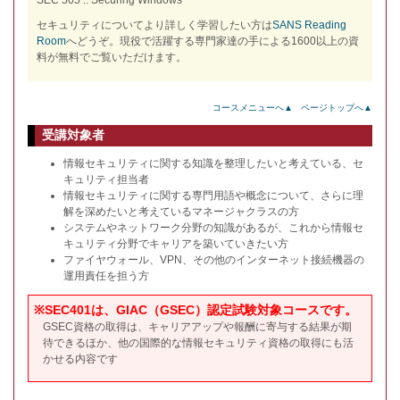
SEC 505 :: Securing Windows
セキュリティについてより詳しく学習したい方は
SANS Reading
Room
へどうぞ。現役で活躍する専門家達の手による1600以上の資
料が無料でご覧いただけます。
コースメニューへ▲
ページトップへ▲
受講対象者
情報セキュリティに関する知識を整理したいと考えている、セ
キュリティ担当者
情報セキュリティに関する専門用語や概念について、さらに理
解を深めたいと考えているマネージャクラスの方
システムやネットワーク分野の知識があるが、これから情報セ
キュリティ分野でキャリアを築いていきたい方
ファイヤウォール、VPN、その他のインターネット接続機器の
運用責任を担う方
※SEC401は、GIAC（GSEC）認定試験対象コースです。
GSEC資格の取得は、キャリアアップや報酬に寄与する結果が期
待できるほか、他の国際的な情報セキュリティ資格の取得にも活
かせる内容です