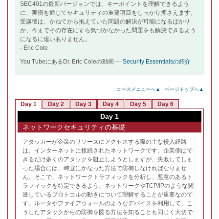
SEC401の最新バージョンでは、キーポイントを理解できるよう
に、実例を通じてセキュリティの重要項目をしっかり押さえます。
受講後は、かねてから抱えていた問題の解決が可能になるばかり
か、今までその存在にすら気づかなかった問題をも解決できるよう
になるに違いありません。
- Eric Cole
You TubeにあるDr. Eric Coleの動画 —
Security Essentialsの紹介
コースメニューへ▲
ページトップへ▲
Day 1
Day 2
Day 3
Day 4
Day 5
Day 6
Day 1
ネットワークセキュリティの基礎
アタッカーが企業のリソースにアクセスする際の主な侵入経路
は、インターネットに接続されたネットワークです。企業側はで
きるだけ多くのアタックを阻止しようとしますが、失敗してしま
った場合には、時宜にかなった方法で防御しなければなりませ
ん。そこで、ネットワークトラフィックを分析し、悪意のあるト
ラフィックを特定できるよう、ネットワークやTCP/IPのような関
連しているプロトコルの動きについて理解することが重要なので
す。ルータやファイアウォールのようなデバイスを利用して、こ
うしたアタックからの防御を図る方法を知ることも同じく大切で