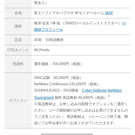
更あり）
会場
富士ソフトアキバプラザ 6Fセミナールーム
MAP
根岸 征史 / 林 聡 （SANSローカルインストラクター）
>>
講師
講師プロフィール
定員
40名 日本語教材
CPEポイント
46 Points
受講料
通常価格：700,000円（税抜）
GIAC試験 85,000円（税抜）
NetWars Continuous 145,000円（税抜）
2018年6月28日～29日開催
Cyber Defense NetWars
※
Tournament
無料 英語教材 40,000円（税抜）
オプション
※英語教材は、お申し込みの段階でオプションをご選択く
ださい。コース開始後のお申し込みはお受けできませんの
でご注意ください。英語教材は、トレーニング終了後、郵
送にてお申込者の方へお送りさせていただきます。