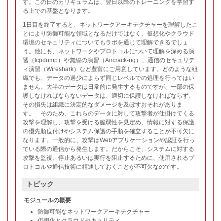
す。この日のカリキュラムは、翌日以降のトレーニングを学習す
る上での基盤となります。
1日目を終了すると、ネットワークアーキテクチャーを理解したこ
とにより防御可能な領域となるだけではなく、仮想化やクラウド
環境のセキュリティについてもラボを通じて理解できるでしょ
う。他にも、ネットワークやプロトコルについて理解を深める演
習（tcpdump）や無線の演習（Aircrack-ng）、通信のセキュリテ
ィ演習（Wireshark）など豊富にご用意しています。どのような組
織でも、データの過少によらず同じレベルでの処理を行ってはい
ません。大半のデータは日常的に発生するものですが、一部の保
護しなければならないデータは、適切に保護しなければならず、
その損失は組織に決定的なダメージを及ぼすおそれがありま
す。 そのため、これらのデータに対して攻撃者が仕掛けてくる
攻撃を理解し、攻撃を受ける脆弱性を見定め、情報に対する保護
の優先順位付けやシステム保護の手順を確立することが不可欠に
なります。一般的に、攻撃はWebアプリケーションや認証を行っ
ている際の通信から発生します。だからこそ、システムに対する
攻撃を監視、停止あるいは実行を阻止するために、使用されるプ
ロトコルや通信技術に精通しておくことが不可欠なのです。
トピック
モジュールの概要
防御可能なネットワークアーキテクチャー
仮想化とクラウドセキュリティ