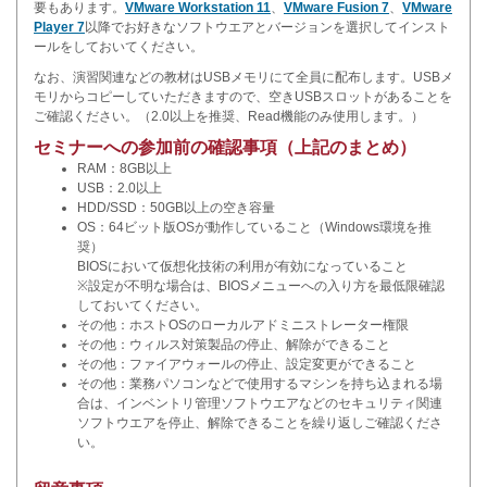
要もあります。
VMware Workstation 11
、
VMware Fusion 7
、
VMware
Player 7
以降でお好きなソフトウエアとバージョンを選択してインスト
ールをしておいてください。
なお、演習関連などの教材はUSBメモリにて全員に配布します。USBメ
モリからコピーしていただきますので、空きUSBスロットがあることを
ご確認ください。（2.0以上を推奨、Read機能のみ使用します。）
セミナーへの参加前の確認事項（上記のまとめ）
RAM：8GB以上
USB：2.0以上
HDD/SSD：50GB以上の空き容量
OS：64ビット版OSが動作していること（Windows環境を推
奨）
BIOSにおいて仮想化技術の利用が有効になっていること
※設定が不明な場合は、BIOSメニューへの入り方を最低限確認
しておいてください。
その他：ホストOSのローカルアドミニストレーター権限
その他：ウィルス対策製品の停止、解除ができること
その他：ファイアウォールの停止、設定変更ができること
その他：業務パソコンなどで使用するマシンを持ち込まれる場
合は、インベントリ管理ソフトウエアなどのセキュリティ関連
ソフトウエアを停止、解除できることを繰り返しご確認くださ
い。