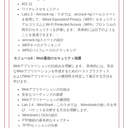
802.11
ワイヤレスセキュリティ
Lab1.3：Aircrack-ng：ラボでは、aircrack-ngツールスイート
を使用して、Wired Equivalent Privacy（WEP）セキュリティ
アルゴリズムとWi-Fi Protected Access（WPA）プロトコルの
両方のセキュリティを評価します。 具体的には以下のような
ことを達成できます。：
aircrack-ngスイートの紹介
WEPキーのクラッキング
WPA2パスフレーズのクラッキング
モジュール6：Web通信のセキュリティ保護
Webアプリケーションの仕組みを理解します。 具体的には、安全
なWebアプリケーションを作成するためのベストプラクティス、
およびWebアプリケーションの脆弱性を特定して修正する方法を
学びます。
Webアプリケーションの仕組み
安全なコーディングの基礎
Webアプリケーションの脆弱性
Lab 1.4：WireShark：このラボでは、Wiresharkの使い方を学
び、パケットを分析する方法を理解します。
WiresharkとGUIの紹介
FTP接続の基本的なキャプチャ
TFTPセッションの分析