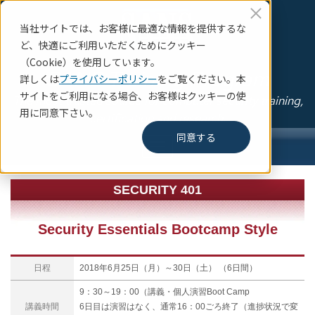
当社サイトでは、お客様に最適な情報を提供するな
ど、快適にご利用いただくためにクッキー
（Cookie）を使用しています。
SANS Training Program
詳しくは
プライバシーポリシー
をご覧ください。本
サイトをご利用になる場合、お客様はクッキーの使
The most trusted source for computer security training,
用に同意下さい。
certification and research.
同意する
SECURITY 401
Security Essentials Bootcamp Style
日程
2018年6月25日（月）～30日（土） （6日間）
9：30～19：00（講義・個人演習Boot Camp
講義時間
6日目は演習はなく、通常16：00ごろ終了（進捗状況で変