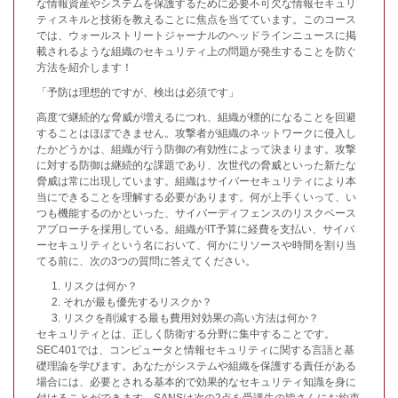
な情報資産やシステムを保護するために必要不可欠な情報セキュリ
ティスキルと技術を教えることに焦点を当てています。このコース
では、ウォールストリートジャーナルのヘッドラインニュースに掲
載されるような組織のセキュリティ上の問題が発生することを防ぐ
方法を紹介します！
「予防は理想的ですが、検出は必須です」
高度で継続的な脅威が増えるにつれ、組織が標的になることを回避
することはほぼできません。攻撃者が組織のネットワークに侵入し
たかどうかは、組織が行う防御の有効性によって決まります。攻撃
に対する防御は継続的な課題であり、次世代の脅威といった新たな
脅威は常に出現しています。組織はサイバーセキュリティにより本
当にできることを理解する必要があります。何が上手くいって、い
つも機能するのかといった、サイバーディフェンスのリスクベース
アプローチを採用している。組織がIT予算に経費を支払い、サイバ
ーセキュリティという名において、何かにリソースや時間を割り当
てる前に、次の3つの質問に答えてください。
リスクは何か？
それが最も優先するリスクか？
リスクを削減する最も費用対効果の高い方法は何か？
セキュリティとは、正しく防衛する分野に集中することです。
SEC401では、コンピュータと情報セキュリティに関する言語と基
礎理論を学びます。あなたがシステムや組織を保護する責任がある
場合には、必要とされる基本的で効果的なセキュリティ知識を身に