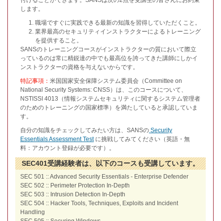
付けることができます。SANSは次の2点を受講生の皆さんにお約束
します。
職場ですぐに実践できる最新の知識を習得していただくこと。
業界最高のセキュリティインストラクターによるトレーニング
を提供すること。
SANSのトレーニングコースがインストラクターの質において際立
っているのは常に精鋭達の中でも最高位を誇ってきた講師にしかイ
ンストラクターの資格を与えないからです。
特記事項：
米国国家安全保障システム委員会（Committee on
National Security Systems: CNSS）は、このコースについて、
NSTISSI 4013（情報システムセキュリティに関するシステム管理者
のためのトレーニングの国家標準）を満たしていると承認していま
す。
自分の知識をチェックしてみたい方は、SANSの
Security
Essentials Assessment Test
に挑戦してみてください（英語・無
料：アカウント登録が必要です）。
SEC401受講経験者は、以下のコースも受講しています。
SEC 501 :: Advanced Security Essentials - Enterprise Defender
SEC 502 :: Perimeter Protection In-Depth
SEC 503 :: Intrusion Detection In-Depth
SEC 504 :: Hacker Tools, Techniques, Exploits and Incident
Handling