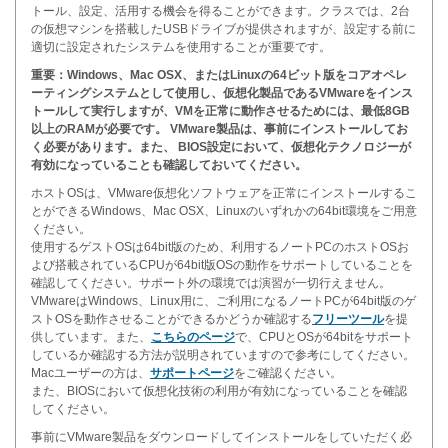
トール、設定、活用する機会を得ることができます。クラスでは、2台
の仮想マシンを搭載したUSBドライブが提供されますが、設定する前に
適切に設定されたシステムを使用することが重要です。
重要：Windows、Mac OSX、またはLinuxの64ビット版をコアオペレ
ーティングシステムとして使用し、仮想化製品であるVMwareをインス
トールして実行しますが、VMを正常に動作させるためには、最低8GB
以上のRAMが必要です。 VMware製品は、事前にインストールしてお
く必要があります。また、 BIOS設定において、仮想化テクノロジーが
有効になっていることも確認しておいてください。
ホストOSは、VMware仮想化ソフトウェアを正常にインストールするこ
とができるWindows、Mac OSX、Linuxのいずれかの64bit環境をご用意
ください。
使用するゲストOSは64bit版のため、利用するノートPCのホストOSお
よび搭載されているCPUが64bit版OSの動作をサポートしていることを
確認してください。サポート外の環境では演習が一切行えません。
VMwareはWindows、Linux用に、ご利用になるノートPCが64bit版のゲ
ストOSを動作させることができるかどうか確認する
フリーツール
を提
供しています。また、
こちらのページ
で、CPUとOSが64bitをサポート
しているか確認する方法が説明されていますので参考にしてください。
Macユーザーの方は、
サポートページ
をご確認ください。
また、BIOSにおいて仮想化技術の利用が有効になっていることを確認
してください。
事前にVMware製品をダウンロードしてインストールをしていただく必