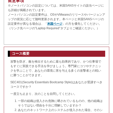
留意事項
※ノートパソコンの設定については、米国SANSサイトの該当ページに
も詳細が掲載されています。
ノートパソコンの設定要件は、OSやVMwareのリリースやバージョンア
ップの状況に応じて随時更新されます。本ページと米国SANSページの
設定要件が異なる場合は、「
米国ページ
」の方を優先してください。
（リンク先ページの”Laptop Required”タブよりご確認ください。）
コース概要
攻撃を防ぎ、敵を検出するために最も効果的であり、かつ仕事場で
もすぐに実践できる手法を学びましょう。専門家にコツやテクニッ
クを学ぶことで、あなたの環境に害を与える多くの攻撃者との戦い
に勝つことができます。
SEC401(Security Essentials Bootcamp Style)はあなたが受講すべき
コースですか？
一度立ち止まり、次のことを自問してください。
一部の組織は侵入され危険に晒されているものの、他の組織は
そうではない理由を十分に理解していますか？
あなたのネットワーク上のシステムが侵入された場合、そのシ