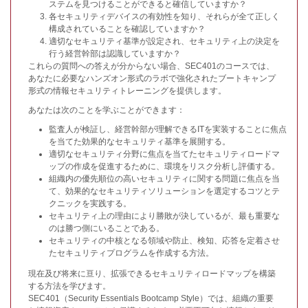
ステムを見つけることができると確信していますか？
各セキュリティデバイスの有効性を知り、それらが全て正しく
構成されていることを確認していますか？
適切なセキュリティ基準が設定され、セキュリティ上の決定を
行う経営幹部は認識していますか？
これらの質問への答えが分からない場合、SEC401のコースでは、
あなたに必要なハンズオン形式のラボで強化されたブートキャンプ
形式の情報セキュリティトレーニングを提供します。
あなたは次のことを学ぶことができます：
監査人が検証し、経営幹部が理解できるITを実装することに焦点
を当てた効果的なセキュリティ基準を展開する。
適切なセキュリティ分野に焦点を当てたセキュリティロードマ
ップの作成を促進するために、環境をリスク分析し評価する。
組織内の優先順位の高いセキュリティに関する問題に焦点を当
て、効果的なセキュリティソリューションを選定するコツとテ
クニックを実践する。
セキュリティ上の理由により勝敗が決しているが、最も重要な
のは勝つ側にいることである。
セキュリティの中核となる領域や防止、検知、応答を定着させ
たセキュリティプログラムを作成する方法。
現在及び将来に亘り、拡張できるセキュリティロードマップを構築
する方法を学びます。
SEC401（Security Essentials Bootcamp Style）では、組織の重要