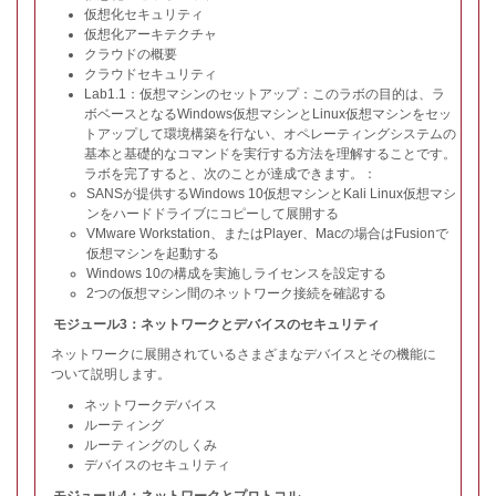
仮想化セキュリティ
仮想化アーキテクチャ
クラウドの概要
クラウドセキュリティ
Lab1.1：仮想マシンのセットアップ：このラボの目的は、ラ
ボベースとなるWindows仮想マシンとLinux仮想マシンをセッ
トアップして環境構築を行ない、オペレーティングシステムの
基本と基礎的なコマンドを実行する方法を理解することです。
ラボを完了すると、次のことが達成できます。：
SANSが提供するWindows 10仮想マシンとKali Linux仮想マシ
ンをハードドライブにコピーして展開する
VMware Workstation、またはPlayer、Macの場合はFusionで
仮想マシンを起動する
Windows 10の構成を実施しライセンスを設定する
2つの仮想マシン間のネットワーク接続を確認する
モジュール3：ネットワークとデバイスのセキュリティ
ネットワークに展開されているさまざまなデバイスとその機能に
ついて説明します。
ネットワークデバイス
ルーティング
ルーティングのしくみ
デバイスのセキュリティ