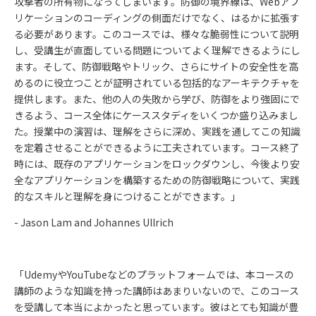
攻撃者の所有物になってしまいます。防御の境界線は、
Web
アプ
リケーションのコーディングの側面だけでなく、はるかに拡張す
る必要があります。このコースでは、様々な脆弱性について説明
し、受講生が直面している問題についてよく理解できるようにし
ます。そして、防御戦略やトリック、さらにサイトの安全性を高
めるのに役立つことが証明されている包括的なアーキテクチャを
提供します。また、他の人の失敗から学び、防御をより強固にで
きるよう、コース全体にケーススタディをいくつか盛り込みまし
た。授業中の演習は、理解をさらに深め、実践を通してこの知識
を定着させることができるように工夫されています。コース終了
時には、既存のアプリケーションをロックダウンし、今後より安
全なアプリケーションを構築するための防御戦略について、実践
的なスキルと理解を身につけることができます。」
- Jason Lam and Johannes Ullrich
「
Udemy
や
YouTube
などのプラットフォームでは、本コースの
講師のような知識を持った講師はあまりいないので、このコース
を受講して本当によかったと思っています。彼はとても知識が豊