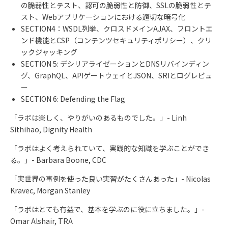
の脆弱性とテスト、認可の脆弱性と防御、
SSL
の脆弱性とテ
スト、
Web
アプリケーションにおける適切な暗号化
SECTION4：WSDL列挙、クロスドメインAJAX、フロントエ
ンド機能とCSP（コンテンツセキュリティポリシー）、クリ
ックジャッキング
SECTION 5:
デシリアライゼーションと
DNS
リバインディン
グ、
GraphQL
、
API
ゲートウェイと
JSON
、
SRI
とログレビュ
ー
SECTION 6: Defending the Flag
「ラボは楽しく、やりがいのあるものでした。」
- Linh
Sithihao, Dignity Health
「ラボはよく考えられていて、実践的な知識を学ぶことができ
る。」- Barbara Boone, CDC
「実世界の事例を使った良い実習がたくさんあった」- Nicolas
Kravec, Morgan Stanley
「ラボはとても有益で、基本を学ぶのに役に立ちました。」-
Omar Alshair, TRA