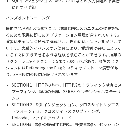
SQLインジェクション、
XSS
、
CSRF
などの入力関連の不具合
に対する防御
ハンズオントレーニング
提供される
VM
ラボ環境には、攻撃と防御メカニズムの効果を探
るための現実に即したアプリケーション環境が含まれています。
演習はチャレンジ形式で構成され、途中にはヒントが用意されて
います。実践的なハンズオン演習により、受講者は会社に戻って
からすぐに実践できるような経験を積むことができます。授業の
セクション
1
からセクション
5
まで
20
のラボがあり、最後のセク
ションには
Defending the Flag
というキャプストーン演習があ
り、
3
～
4
時間の時間が設けられています。
SECTION 1：
HTTP
の基本、
HTTP/2
のトラフィック検査とス
プーフィング、環境の分離、
SSRF
とクレデンシャルステーリ
ング
SECTION 2：
SQL
インジェクション、クロスサイトリクエス
トフォージェリ、クロスサイトスクリプティング、
Unicode
、ファイルアップロード
SECTION3
：認証の脆弱性と防御、多要素認証、セッション