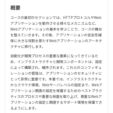
概要
コースの最初のセクションでは、
HTTP
プロトコルや
Web
アプリケーションを動作させる様々なメカニズムなど、
Web
アプリケーションの基本を学ぶことで、コースの舞台
を整えていきます。その後、アプリケーションの安全性確
保に大きな役割を果たす
Web
アプリケーションのアーキテ
クチャに移行します。
自動化が開発プロセスの重要な要素になってきているた
め、インフラストラクチャと開発コンポーネントは、設定
によって構築され、維持されます。これらのコンフィギュ
レーションの管理は、アプリケーションのセキュリティに
とって非常に重要です。本書では、インフラストラクチャ
からクラウド環境、
Web
サーバレベルの設定まで、
Web
ア
プリケーション関連の設定を保護するためのベストプラク
ティスのプロセスや重要な側面を取り上げ、貴重な
Web
ア
プリケーションの設定と関連するサポート環境を保護でき
るようにします。