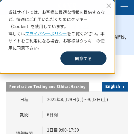
当社サイトでは、お客様に最適な情報を提供するな
ど、快適にご利用いただくためにクッキー
SECURITY 522
（Cookie）を使用しています。
詳しくは
プライバシーポリシー
をご覧ください。本
Application Security: Securing Web Apps, APIs,
サイトをご利用になる場合、お客様はクッキーの使
and Microservices
用に同意下さい。
同意する
HOME
SANSコース一覧
SANS Cyber Defence Japan August 2022 SECURITY 522
English
Penetration Testing and Ethical Hacking
日程
2022年8月29日(月)～9月3日(土)
期間
6日間
1日目:9:00-17:30
講義時間