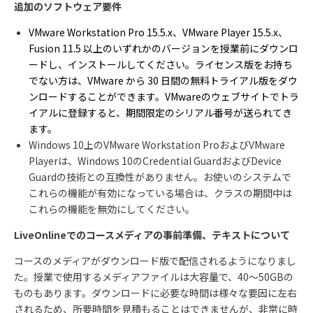
追加のソフトウェア要件
VMware Workstation Pro 15.5.x
、
VMware Player 15.5.x
、
Fusion 11.5
以上のいずれかのバージョンを授業前にダウンロ
ードし、インストールしてください。ライセンス版をお持ち
でない方は、
VMware
から
30
日間の無料トライアル版をダウ
ンロードすることができます。
VMware
のウェブサイトでトラ
イアルに登録すると、期間限定のシリアル番号が送られてき
ます。
Windows 10
上の
VMware Workstation Pro
および
VMware
Player
は、
Windows 10
の
Credential Guard
および
Device
Guard
の技術との互換性がありません。お使いのシステムで
これらの機能が有効になっている場合は、クラスの期間中は
これらの機能を無効にしてください。
LiveOnline
でのコースメディアの事前準備、テキストについて
コースのメディアがダウンロード版で配信されるようになりまし
た。授業で使用するメディアファイルは大容量で、
40
～
50GB
の
ものもあります。ダウンロードに必要な時間は様々な要因に左右
されるため、所要時間を見積もることはできませんが、非常に時