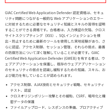
GIAC Certified Web Application Defender
認定資格は、セキュ
リティ問題につながる一般的な
Web
アプリケーションのエラー
に対処するために必要なセキュリティ知識とスキルの習得を証明
することができる資格です。合格者は、入力検証の欠陥、クロス
サイトスクリプティング（
XSS
）、
SQL
インジェクションを検
出・防止するために最新のツールを使用した実地経験があり、さ
らに認証、アクセス制御、セッション管理、それらの弱点、最善
の防御方法について深く理解していることが必要です。GIAC
Certified Web Application Defender
(GWEB)
を有する者は、ウ
ェブアプリケーションを保護し、既存のウェブアプリケーション
のセキュリティの弱点を認識し緩和するための知識、スキル、お
よび能力を有していることが認められます。
アクセス制御、
AJAX
技術とセキュリティ戦略、セキュリティ
テスト、認証
クロスオリジンポリシー攻撃とその緩和、
CSRF
、暗号化と機
密データの保護
ファイルアップロード、レスポンスの準備、プロアクティブ