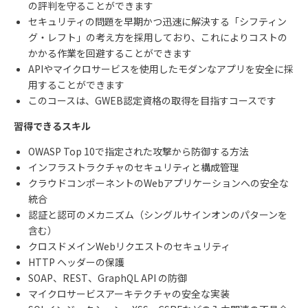
の評判を守ることができます
セキュリティの問題を早期かつ迅速に解決する「シフティン
グ・レフト」の考え方を採用しており、これによりコストの
かかる作業を回避することができます
APIやマイクロサービスを使用したモダンなアプリを安全に採
用することができます
このコースは、
GWEB
認定資格の取得を目指すコースです
習得できるスキル
OWASP Top 10で指定された攻撃から防御する方法
インフラストラクチャのセキュリティと構成管理
クラウドコンポーネントの
Web
アプリケーションへの安全な
統合
認証と認可のメカニズム（シングルサインオンのパターンを
含む）
クロスドメイン
Web
リクエストのセキュリティ
HTTP ヘッダーの保護
SOAP、
REST
、
GraphQL API
の防御
マイクロサービスアーキテクチャの安全な実装