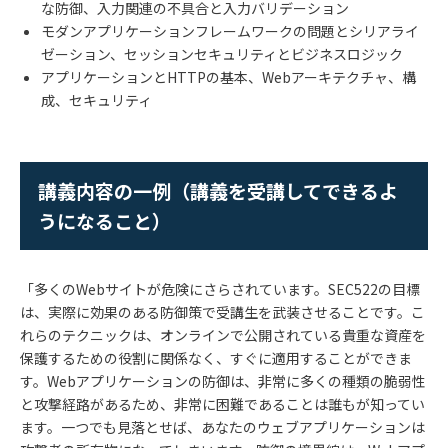
な防御、入力関連の不具合と入力バリデーション
モダンアプリケーションフレームワークの問題とシリアライ
ゼーション、セッションセキュリティとビジネスロジック
アプリケーションと
HTTP
の基本、
Web
アーキテクチャ、構
成、セキュリティ
講義内容の一例（講義を受講してできるよ
うになること）
「多くの
Web
サイトが危険にさらされています。
SEC522
の目標
は、実際に効果のある防御策で受講生を武装させることです。こ
れらのテクニックは、オンラインで公開されている貴重な資産を
保護するための役割に関係なく、すぐに適用することができま
す。
Web
アプリケーションの防御は、非常に多くの種類の脆弱性
と攻撃経路があるため、非常に困難であることは誰もが知ってい
ます。一つでも見落とせば、あなたのウェブアプリケーションは