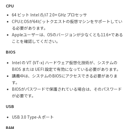
CPU
64
ビット
Intel i5/i7 2.0+ GHz
プロセッサ
CPU
と
OS
が
64
ビットクエストの仮想マシンをサポートしてい
る必要があります。
Apple
ユーザーは、
OS
のバージョンが少なくとも
11.6+
である
ことを確認してください。
BIOS
Intel
の
VT (VT-x)
ハードウェア仮想化技術が、システムの
BIOS
または
UEFI
設定で有効になっている必要があります。
講義中は、システムの
BIOS
にアクセスできる必要がありま
す。
BIOS
がパスワードで保護されている場合は、そのパスワード
が必要です。
USB
USB 3.0 Type-A
ポート
RAM