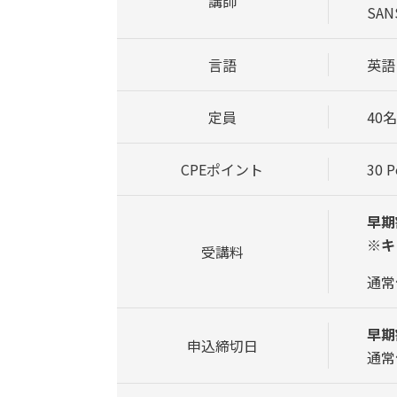
講師
SA
言語
英語
定員
40名
CPEポイント
30 P
早期
※キ
受講料
通常価
早期
申込締切日
通常