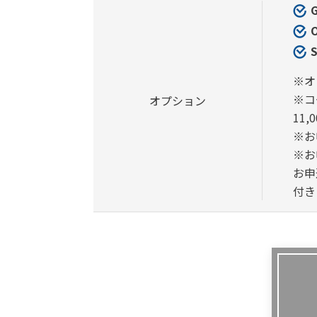
※オ
※コ
オプション
11
※お
※お
お申
付き