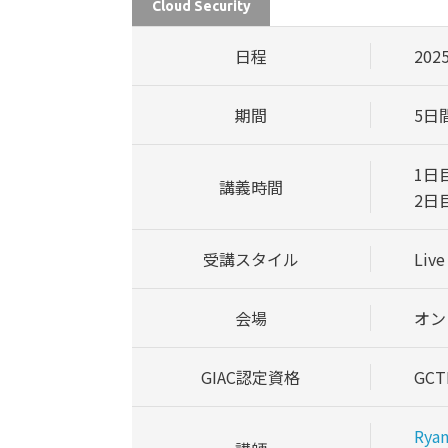
Cloud Security
日程
202
期間
5日
1日目:
講義時間
2日目
受講スタイル
Live
会場
オン
GIAC認定資格
GCT
Ryan