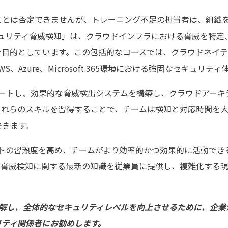
ことは否定できませんが、トレーニング不足の担当者は、組織
セキュリティ脅威検知」は、クラウドインフラにおける脅威を特
を目的としています。この包括的なコースでは、クラウドネイテ
Azure、Microsoft 365環境における強固なセキュリ
ビゲートし、効果的な脅威検出システムを構築し、クラウドアー
これらのスキルを習得することで、チームは検知と対応時間を
できます。
リストの習熟度を高め、チームがより効率的かつ効果的に活動で
の脅威検知に関する最新の知識を従業員に提供し、複雑化する
を理解し、全体的なセキュリティレベルを向上させるために、企
リティ関係者にお勧めします。