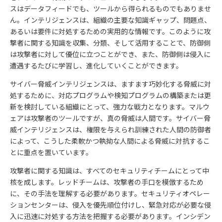
スはデータフィードでも、ツールから得られるものでもありませ
ん。インテリジェンスは、組織の主要な知識ギャップ、問題点、
あるいは要件に対処するための実用的な情報です。このように攻
撃者に関する知識を収集、分類、そして活用することで、防御側
は攻撃者に対して優位に立つことができ、また、防御側は侵入に
遭遇するたびに学習し、進化していくことができます。
サイバー脅威インテリジェンスは、ますます巧妙化する脅威に対
処するために、対応プログラムや検知プログラムの構築または更
新を検討している組織にとって、強力な戦力となります。マルウ
ェアは攻撃者のツールですが、真の脅威は人間です。サイバー脅
威インテリジェンスは、権限を与えられ訓練された人間の防御者
によって、こうした柔軟かつ執拗な人間による脅威に対抗するこ
とに重点を置いています。
攻撃者に関する知識は、すべてのセキュリティチームにとって中
核を成します。レッドチームは、攻撃者の手口を模倣するため
に、その手法を理解する必要があります。セキュリティオペレー
ションセンターは、侵入を優先順位付けし、緊急対応が必要な侵
入に迅速に対処する方法を把握する必要があります。インシデン