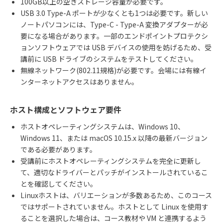
100GB
以上の空きストレージ容量が必要です。
USB 3.0 Type-A
ポートが少なくとも
1
つは必要です。新しい
ノートパソコンには、
Type-C - Type-A
変換アダプターが必
要になる場合があります。一部のエンドポイントプロテクシ
ョンソフトウェアでは
USB
デバイスの使用を妨げるため、受
講前に
USB
ドライブのシステムをテストしてください。
無線ネットワーク
(802.11
規格
)
が必要です。会場には有線イ
ンターネットアクセスはありません。
ホスト構成とソフトウェア要件
ホストオペレーティングシステムは、
Windows 10
、
Windows 11
、または
macOS 10.15.x
以降の最新バージョン
である必要があります。
受講前にホストオペレーティングシステムを完全に更新し
て、適切なドライバーとパッチがインストールされているこ
とを確認してください。
Linux
ホストは、バリエーションが多数あるため、このコース
ではサポートされていません。ホストとして
Linux
を使用す
ることを選択した場合は、コース教材や
VM
と連携するよう