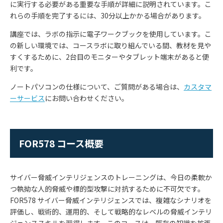
に実行する必要がある重要な手順が詳細に説明されています。こ
れらの手順を完了するには、
30
分以上かかる場合があります。
講座では、ラボの指示に電子ワークブックを使用しています。こ
の新しい環境では、コースラボに取り組んでいる間、教材を見や
すくするために、
2
台目のモニターやタブレット端末があると便
利です。
ノートパソコンの仕様について、ご質問がある場合は、
カスタマ
ーサービス
にお問い合わせください。
FOR578 コース概要
サイバー脅威インテリジェンスのトレーニングは、今日の柔軟か
つ執拗な人的脅威や標的型攻撃に対抗するために不可欠です。
FOR578
サイバー脅威インテリジェンスでは、複雑なシナリオを
評価し、戦術的、運用的、そして戦略的なレベルの脅威インテリ
ジェンススキルを習得します。このコースは、既存の知識を拡張