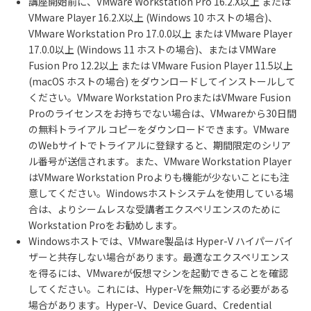
講座開始前に、VMware Workstation Pro 16.2.X以上 または
VMware Player 16.2.X以上 (Windows 10 ホストの場合)、
VMware Workstation Pro 17.0.0以上 または
VMware Player
17.0.0
以上
(Windows 11
ホストの場合
)
、または
VMWare
Fusion Pro 12.2
以上 または
VMware Fusion Player 11.5
以上
(macOS
ホストの場合
)
をダウンロードしてインストールして
ください。
VMware Workstation Pro
または
VMware Fusion
Pro
のライセンスをお持ちでない場合は、
VMware
から
30
日間
の無料トライアル コピーをダウンロードできます。
VMware
の
Web
サイトでトライアルに登録すると、期間限定のシリア
ル番号が送信されます。また、
VMware Workstation Player
は
VMware Workstation Pro
よりも機能が少ないことにも注
意してください。
Windows
ホストシステムを使用している場
合は、よりシームレスな受講者エクスペリエンスのために
Workstation Pro
をお勧めします。
Windows
ホストでは、
VMware
製品は
Hyper-V
ハイパーバイ
ザーと共存しない場合があります。最適なエクスペリエンス
を得るには、
VMware
が仮想マシンを起動できることを確認
してください。これには、
Hyper-V
を無効にする必要がある
場合があります。
Hyper-V
、
Device Guard
、
Credential