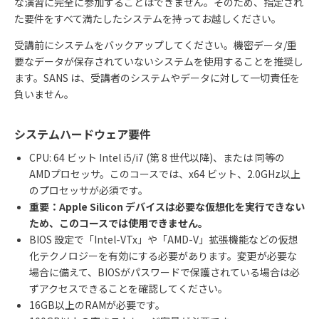
な演習に完全に参加することはできません。そのため、指定され
た要件をすべて満たしたシステムを持ってお越しください。
受講前にシステムをバックアップしてください。機密データ
/
重
要なデータが保存されていないシステムを使用することを推奨し
ます。
SANS
は、受講者のシステムやデータに対して一切責任を
負いません。
システムハードウェア要件
CPU: 64
ビット
Intel i5/i7 (
第
8
世代以降
)
、または 同等の
AMD
プロセッサ。このコースでは、
x64
ビット、
2.0GHz
以上
のプロセッサが必須です。
重要：
Apple Silicon
デバイスは必要な仮想化を実行できない
ため、このコースでは使用できません。
BIOS
設定で「
Intel-VTx
」や「
AMD-V
」拡張機能などの仮想
化テクノロジーを有効にする必要があります。変更が必要な
場合に備えて、
BIOS
がパスワードで保護されている場合は必
ずアクセスできることを確認してください。
16GB
以上の
RAM
が必要です。