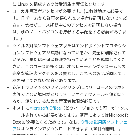
に
Linux
を構成するのは受講生の責任となります。
ローカル管理者アクセスが必要です。
(
これは絶対に必要で
す。
IT
チームから許可を得られない場合は許可しないでくだ
さい。会社がコース期間中このアクセスを許可しない場合
は、別のノートパソコンを持参する手配をする必要がありま
す。）
ウイルス対策ソフトウェアまたはエンドポイントプロテクシ
ョンソフトウェアが無効になっているか、完全に削除されて
いるか、または管理者権限を持っていることを確認してくだ
さい。このコースの多くは、オペレーティングシステムへの
完全な管理者アクセスを必要とし、これらの製品が原因でラ
ボを完了できない場合があります。
送信トラフィックのフィルタリングにより、コースのラボを
実施できない場合があります。ファイアウォールを無効にす
るか、無効化するための管理者権限が必要です。
ホストに
Microsoft Office
（どのバージョンでも可）がインス
トールされている必要があります。演習によってはMicrosoft
Excelが必要となるためです。なお、
Office 試用版ソフトウェ
ア
はオンラインでダウンロードできます（30日間無料）。