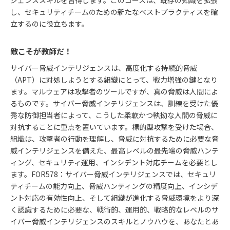
し、セキュリティチームのための新たなベストプラクティスを確
立するのに役立ちます。
敵こそが教師だ！
サイバー脅威インテリジェンスは、高度化する持続的脅威
（APT）に対処しようとする組織にとって、戦力増強の鍵となり
ます。マルウェアは攻撃者のツールですが、真の脅威は人間によ
るものです。サイバー脅威インテリジェンスは、訓練を受けた優
秀な防御担当者によって、こうした柔軟かつ執拗な人間の脅威に
対抗することに重点を置いています。標的型攻撃を受けた場合、
組織は、攻撃者の行動を理解し、脅威に対抗するために必要な脅
威インテリジェンスを備えた、最高レベルの最先端の脅威ハンテ
ィング、セキュリティ運用、インシデント対応チームを必要とし
ます。FOR578：サイバー脅威インテリジェンスでは、セキュリ
ティチームの能力向上、脅威ハンティングの精度向上、インシデ
ント対応の有効性向上、そして組織が進化する脅威環境をより深
く認識するために必要な、戦術的、運用的、戦略的なレベルのサ
イバー脅威インテリジェンスのスキルとノウハウを、あなたとあ