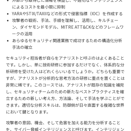
によるコストを最小限に抑制
YARA
や
STIX/TAXII
などの形式で侵害指標（
IOC
）を作成する
攻撃者の戦術、手法、手順を理解し、活用し、キルチェー
ン、ダイヤモンドモデル、
MITRE ATT&CK
などのフレームワ
ークの活用
あらゆるセキュリティ関連業務で成功するための構造化分析
手法の確立
セキュリティ担当者が自らをアナリストと呼ぶのはよくあること
です。しかし、単に技術研修に参加するだけでなく、体系的な分
析研修を受けた人はどれくらいいるでしょうか。どちらも重要で
すが、アナリストが分析的な思考方法の研修に重点を置くことは
非常に稀です。このコースでは、アナリストが既存の知識を補完
し、セキュリティチームのための新たなベストプラクティスを確
立するための新しい考え方、方法論、そして手法を学ぶことがで
きます。適切な分析スキルは、防御側が日々直面する複雑な世界
において鍵となります。
攻撃者の意図、機会、そして危害を加える能力を分析すること
を、サイバー脅威インテリジェンスと呼びます。インテリジェン