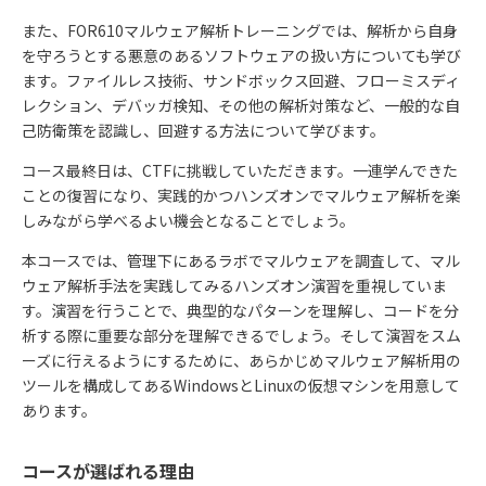
また、
FOR610
マルウェア解析トレーニングでは、解析から自身
を守ろうとする悪意のあるソフトウェアの扱い方についても学び
ます。ファイルレス技術、サンドボックス回避、フローミスディ
レクション、デバッガ検知、その他の解析対策など、一般的な自
己防衛策を認識し、回避する方法について学びます。
コース最終日は、CTFに挑戦していただきます。一連学んできた
ことの復習になり、実践的かつハンズオンでマルウェア解析を楽
しみながら学べるよい機会となることでしょう。
本コースでは、管理下にあるラボでマルウェアを調査して、マル
ウェア解析手法を実践してみるハンズオン演習を重視していま
す。演習を行うことで、典型的なパターンを理解し、コードを分
析する際に重要な部分を理解できるでしょう。そして演習をスム
ーズに行えるようにするために、あらかじめマルウェア解析用の
ツールを構成してあるWindowsとLinuxの仮想マシンを用意して
あります。
コースが選ばれる理由