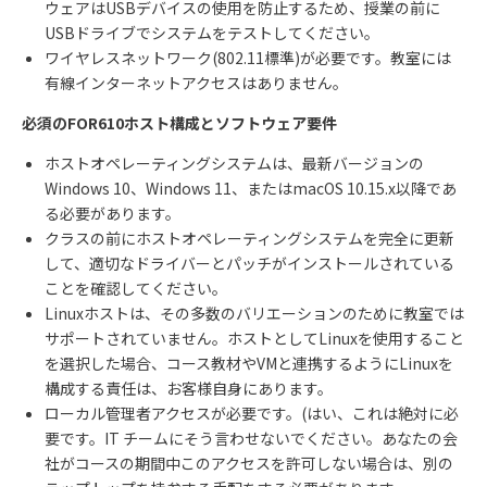
ウェアは
USB
デバイスの使用を防止するため、授業の前に
USB
ドライブでシステムをテストしてください。
ワイヤレスネットワーク
(802.11
標準
)
が必要です。教室には
有線インターネットアクセスはありません。
必須の
FOR610
ホスト構成とソフトウェア要件
ホストオペレーティングシステムは、最新バージョンの
Windows 10
、
Windows 11
、または
macOS 10.15.x
以降であ
る必要があります。
クラスの前にホストオペレーティングシステムを完全に更新
して、適切なドライバーとパッチがインストールされている
ことを確認してください。
Linux
ホストは、その多数のバリエーションのために教室では
サポートされていません。ホストとして
Linux
を使用すること
を選択した場合、コース教材や
VM
と連携するように
Linux
を
構成する責任は、お客様自身にあります。
ローカル管理者アクセスが必要です。
(
はい、これは絶対に必
要です。
IT
チームにそう言わせないでください。あなたの会
社がコースの期間中このアクセスを許可しない場合は、別の