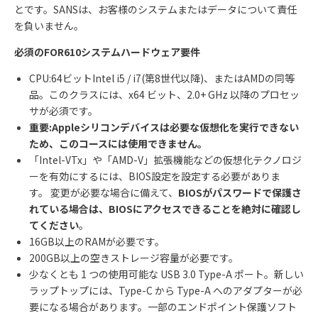
とです。
SANS
は、お客様のシステムまたはデータについて責任
を負いません。
必須の
FOR610
システムハードウェア要件
CPU:64
ビット
Intel i5 / i7(
第
8
世代以降
)
、または
AMD
の同等
品。このクラスには、
x64
ビット、
2.0+ GHz
以降のプロセッ
サが必須です。
重要
:Apple
シリコンデバイスは必要な仮想化を実行できない
ため、このコースには使用できません。
「
Intel-VTx
」や「
AMD-V
」拡張機能などの仮想化テクノロジ
ーを有効にするには、
BIOS
設定を設定する必要がありま
す。
変更が必要な場合に備えて、
BIOS
がパスワードで保護さ
れている場合は、
BIOS
にアクセスできることを絶対に確認し
てください
。
16GB
以上の
RAM
が必要です。
200GB
以上の空きストレージ容量が必要です。
少なくとも
1
つの使用可能な
USB 3.0 Type-A
ポート。新しい
ラップトップには、
Type-C
から
Type-A
へのアダプターが必
要になる場合があります。一部のエンドポイント保護ソフト