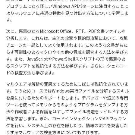
プログラムにある怪しいWindows APIパターンに注目することに
よりマルウェアに共通の特徴を見つけ出す方法について学習しま
す。
次に、悪意のあるMicrosoft Office、RTF、PDF文書ファイルを
分析します。これらは、主流の攻撃や標的型攻撃において、攻撃
チェーンの一部としてよく使用されます。このような文書がもた
らす可能性のあるマクロやその他の脅威を調査する方法を学びま
す。また、JavaScriptやPowerShellスクリプトの形で悪意のあ
るスクリプトを難読化する方法を学びます。さらに、シェルコー
ドの検査方法も学びます。
マルウエアは解析の邪魔をするためにしばしば難読化されていま
す。そのためコースではWindows実行ファイルを分解するスキル
を身に付けるためのサポートをします。デバッガーや追加の専門
ツールを使ってメモリからそのようなプログラムをダンプする方
法や作成者による保護をはずしてファイル構造をリビルドする方
法を学習します。また、コードインジェクションやAPIフッキン
グを行い、システム上の存在を隠したり、情報の流れを妨害した
りするマルウェアの検査方法についても学びます。