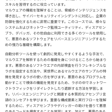
スキルを習得するのに役立っています。
マルウェアの機能を理解することは、脅威のインテリジェンスを
導き出し、サイバーセキュリティインシデントに対応し、企業の
防御を強化するために非常に重要です。このコースでは、様々な
システムおよびネットワーク監視ユーティリティ、ディスアセン
ブラ、デバッガ、その他自由に利用できる多くのツールを使用し
て、悪意のあるソフトウェアをリバースエンジニアリングするた
めの強力な基礎を構築します。
自動分析ツールを使って劇的に発見しやすくするような手法で、
マルウエアを解析するための基礎を身につけるところから始まり
ます。悪意のあるソフトウエアの内部検査を行うフレキシブルな
ラボを設定する方法や、実世界にあるマルウエアのサンプルの特
徴を発見するラボの使い方を学びます。悪意のあるプログラムを
動かすことで検体の機能を発見するため、ラボの中でネットワー
クトラフィックをリダイレクトしたり遮断する方法を学習しま
す。リバースエンジニアリングと関連する本質的なアセンブリ言
語のコンセプトを学びます。重要な構成要素と実行フローを理解
するために、ディスアセンブラやデバッガーの助けを借りて悪意
のあるコードを検査することを学習します。加えて、悪意のある