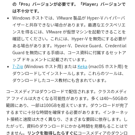
の「
Pro
」バージョンが必要です。「
Player
」バージョンで
は不十分です。
Windows
ホストでは、
VMware
製品が
Hyper-V
ハイパーバ
イザーと共存できない場合があります。最適なエクスペリエ
ンスを得るには、
VMware
が仮想マシンを起動できることを
確認してください。これには、
Hyper-V
を無効にする必要が
ある場合があります。
Hyper-V
、
Device Guard
、
Credential
Guard
を無効にする手順は、コース資料に付属するセットア
ップ ドキュメントに記載されています。
7-Zip
(Windows
ホスト用
)
または
Keka
(macOS
ホスト用
)
を
ダウンロードしてインストールします。これらのツールは、
ダウンロードしたコース教材にも含まれています。
コースメディアはダウンロードで配信されます。クラスのメディ
ア ファイルは大きくなる可能性があります。多くは
40
〜
50GB
の
範囲にあり、一部は
100GB
を超えています。ダウンロードが完了
するまでに十分な時間を確保する必要があります。インターネッ
ト接続と速度は大きく異なり、さまざまな要因に依存します。し
たがって、資料のダウンロードにかかる時間を見積もることはで
きません。
リンクを取得したらすぐに
コースメディアのダウンロ