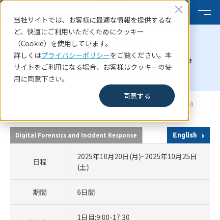
当社サイトでは、お客様に最適な情報を提供するな
ど、快適にご利用いただくためにクッキー
FORENSICS 610
（Cookie）を使用しています。
詳しくは
プライバシーポリシー
をご覧ください。本
Reverse-Engineering Malware:Malware
サイトをご利用になる場合、お客様はクッキーの使
Analysis Tools and Techniques
用に同意下さい。
同意する
HOME
SANSコース一覧
SANS Tokyo Autumn 2025 FORENSICS 610
English
Digital Forensics and Incident Response
2025年10月20日(月)~2025年10月25日
日程
(土)
期間
6日間
1日目:9:00-17:30