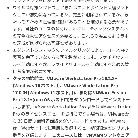
ラップトップを持参する手配をする必要があります。
ウイルス対策ソフトウェアまたはエンドポイント保護ソフト
ウェアが無効になっているか、完全に削除されているか、ま
たはそのための管理者権限があることを確認する必要があり
ます。当社のコースの多くは、オペレーティングシステムへ
の完全な管理アクセスを必要とし、これらの製品によりラボ
の達成が妨げられる可能性があります。
エグレストラフィックのフィルタリングにより、コース内の
実習を完了できなくなる可能性があります。ファイアウォー
ルを無効にするか、ファイアウォールを無効にするための管
理者権限が必要です。
クラス開始前に、
VMware Workstation Pro 16.2.X+
(Windows 10
ホスト用
)
、
VMware Workstation Pro
17.0.0+(Windows 11
ホスト用
)
、または
VMWare Fusion
Pro 12.2+(macOS
ホスト用
)
をダウンロードしてインストー
ルします。
VMware Workstation Pro
または
VMware Fusion
Pro
のライセンス コピーをお持ちでない場合は、
VMware
か
ら
30
日間の無料評価版をダウンロードできます。
VMware
は、
Web
サイトで試用版に登録すると、期間限定のシリアル
番号を送信します。
このコースには、
VMware
ソフトウェア