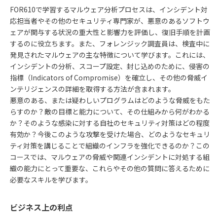
FOR610で学習するマルウェア分析プロセスは、インシデント対
応担当者やその他のセキュリティ専門家が、悪意のあるソフトウ
ェアが関与する状況の重大性と影響力を評価し、復旧手順を計画
するのに役立ちます。また、フォレンジック調査員は、検査中に
発見されたマルウェアの主な特徴について学びます。これには、
インシデントの分析、スコープ設定、封じ込めのために、侵害の
指標（Indicators of Compromise）を確立し、その他の脅威イ
ンテリジェンスの詳細を取得する方法が含まれます。
悪意のある、または疑わしいプログラムはどのような脅威をもた
らすのか？敵の目標と能力について、その仕組みから何がわかる
か？そのような感染に対する自社のセキュリティ対策はどの程度
有効か？今後このような攻撃を受けた場合、どのようなセキュリ
ティ対策を講じることで組織のインフラを強化できるのか？この
コースでは、マルウェアの脅威や関連インシデントに対処する組
織の能力にとって重要な、これらやその他の質問に答えるために
必要なスキルを学びます。
ビジネス上の利点