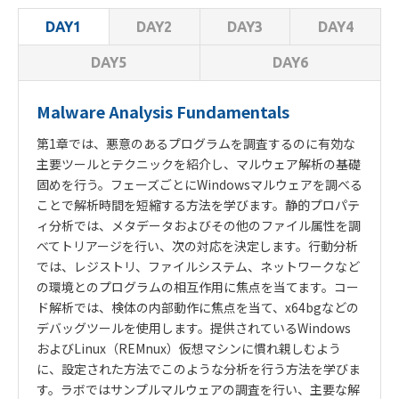
DAY2
DAY3
DAY4
DAY1
DAY5
DAY6
Malware Analysis Fundamentals
第
1
章では、悪意のあるプログラムを調査するのに有効な
主要ツールとテクニックを紹介し、マルウェア解析の基礎
固めを行う。
フェーズごとにWindowsマルウェアを調べる
ことで解析時間を短縮する方法を学びます。静的プロパテ
ィ分析では、メタデータおよびその他のファイル属性を調
べてトリアージを行い、次の対応を決定します。行動分析
では、レジストリ、ファイルシステム、ネットワークなど
の環境とのプログラムの相互作用に焦点を当てます。コー
ド解析では、検体の内部動作に焦点を当て、x64bgなどの
デバッグツールを使用します。提供されているWindows
およびLinux（REMnux）仮想マシンに慣れ親しむよう
に、設定された方法でこのような分析を行う方法を学びま
す。ラボではサンプルマルウェアの調査を行い、主要な解