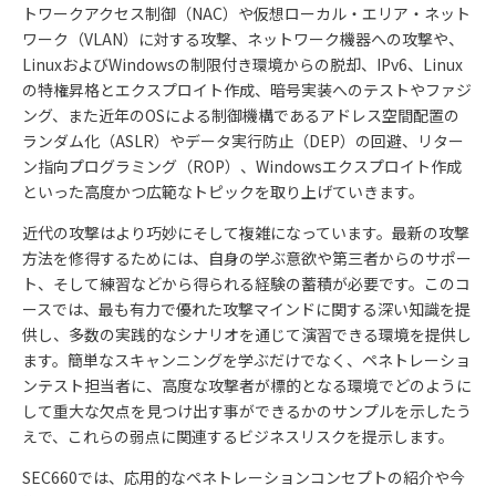
トワークアクセス制御（NAC）や仮想ローカル・エリア・ネット
ワーク（VLAN）に対する攻撃、ネットワーク機器への攻撃や、
LinuxおよびWindowsの制限付き環境からの脱却、IPv6、Linux
の特権昇格とエクスプロイト作成、暗号実装へのテストやファジ
ング、また近年のOSによる制御機構であるアドレス空間配置の
ランダム化（ASLR）やデータ実行防止（DEP）の回避、リター
ン指向プログラミング（ROP）、Windowsエクスプロイト作成
といった高度かつ広範なトピックを取り上げていきます。
近代の攻撃はより巧妙にそして複雑になっています。最新の攻撃
方法を修得するためには、自身の学ぶ意欲や第三者からのサポー
ト、そして練習などから得られる経験の蓄積が必要です。このコ
ースでは、最も有力で優れた攻撃マインドに関する深い知識を提
供し、多数の実践的なシナリオを通じて演習できる環境を提供し
ます。簡単なスキャンニングを学ぶだけでなく、ペネトレーショ
ンテスト担当者に、高度な攻撃者が標的となる環境でどのように
して重大な欠点を見つけ出す事ができるかのサンプルを示したう
えで、これらの弱点に関連するビジネスリスクを提示します。
SEC660では、応用的なペネトレーションコンセプトの紹介や今