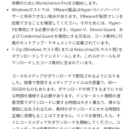
体験のためにWorkstation Proをお勧めします。
Windowsホストでは、VMware製品はHyper-Vハイパーバイ
ザーと共存できない場合があります。VMwareが仮想マシンを
起動できることを確認してください。そのためには、Hyper-
Vを無効にする必要があります。Hyper-V、Device Guard、お
よび Credential Guard を無効にする方法は、コース教材に付
属のセットアップ・ドキュメントに記載されています。
7-Zip (Windows ホスト用) または Keka (macOS ホスト用) を
ダウンロードしてインストールします。これらのツールもダ
ウンロードしたコース教材に含まれています。
コースのメディアがダウンロードで配信されるようになりま
した。授業で使用するメディアファイルは大容量で、40～
50GBのものもあります。ダウンロードが完了するまでに十分
な時間を確保する必要があります。インターネット接続の速
度次第でダウンロードに要する時間は大きく異なり、様々な
要因に左右されるため、教材のダウンロードにかかる時間を
正確に見積もることはできません。リンクを取得したら、す
ぐにコースメディアのダウンロードを開始してください。コ
ースメディアは授業初日にすぐに必要になります。授業が始