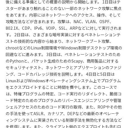
後に備える準備としての概要の説明から開始します。 1日目はテ
スターがあまり触れることのない一部のネットワーク攻撃に焦点
をあてます。内容にはネットワークへのアクセス、操作、そして
攻略方法などが含まれます。攻撃は、NAC、VLAN、OSPF、
802.1X、CDP、IPv6、VOIP、SSL、ARPなどに対して実行されま
す。 2日目は、さまざまな暗号実装に対するペネトレーションテ
ストの技術的な内容から始まり、ネットワークブート攻撃、
chrootなどのLinux制限環境やWindows制限デスクトップ環境の
回避などに進みます。 3日目は、ペネトレーションテストのため
のPythonと、パケット生成のためのScapy、商用製品に対する
セキュリティテスト、ネットワークとアプリケーションのファジ
ング、コードカバレッジ技術を説明します。 4日目と5日目は
LinuxおよびWindowsオペレーティングシステム上でプログラム
をエクスプロイトすることに時間を費やします。このコースで
は、特権プログラムの特定、コード実行のリダイレクト、脆弱コ
ード特定のためのプログラムのリバースエンジニアリングや管理
シェルアクセスのためのコード実行の取得、また、ROPやその他
の手法を使ってASLR、カナリア、DEPなどの最新のオペレーテ
ィングシステムに実装されている制御手法を無効化する方法など
を修得します。また、クライアント側のエクスプロイトも含むロ