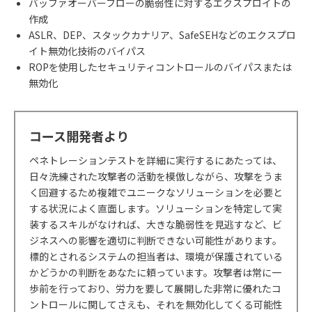
バッファオーバーフローの脆弱性に対するエクスプロイトの
作成
ASLR、DEP、スタックカナリア、SafeSEHなどのエクスプロ
イト無効化技術のバイパス
ROPを使用したセキュリティコントロールのバイパスまたは
無効化
コース開発者より
ペネトレーションテストを詳細に実行するにあたっては、
日々洗練された攻撃者の活動を模倣しながら、攻撃をうま
く回避するため複雑でユニークなソリューションを必要と
する状況によく直面します。ソリューションを特定して実
装するスキルがなければ、大きな脆弱性を見逃すなど、ビ
ジネスへの影響を適切に判断できない可能性があります。
標的とされるシステムの担当者は、環境が保護されている
かどうかの判断をあなたに頼っています。攻撃者は常に一
歩前を行っており、労力を要して展開した非常に優れたコ
ントロールに関してさえも、それを無効化してくる可能性