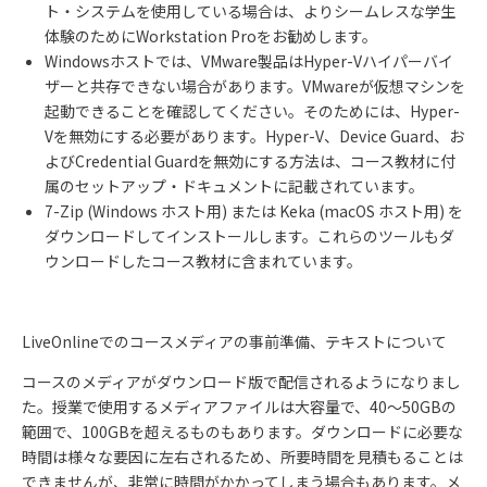
ト・システムを使用している場合は、よりシームレスな学生
体験のためにWorkstation Proをお勧めします。
Windowsホストでは、VMware製品はHyper-Vハイパーバイ
ザーと共存できない場合があります。VMwareが仮想マシンを
起動できることを確認してください。そのためには、Hyper-
Vを無効にする必要があります。Hyper-V、Device Guard、お
よびCredential Guardを無効にする方法は、コース教材に付
属のセットアップ・ドキュメントに記載されています。
7-Zip (Windows ホスト用) または Keka (macOS ホスト用) を
ダウンロードしてインストールします。これらのツールもダ
ウンロードしたコース教材に含まれています。
LiveOnline
でのコースメディアの事前準備、テキストについて
コースのメディアがダウンロード版で配信されるようになりまし
た。授業で使用するメディアファイルは大容量で、
40〜50GB
の
範囲で、
100GB
を超えるものも
あります。ダウンロードに必要な
時間は様々な要因に左右されるため、所要時間を見積もることは
できませんが、非常に時間がかかってしまう場合もあります。メ