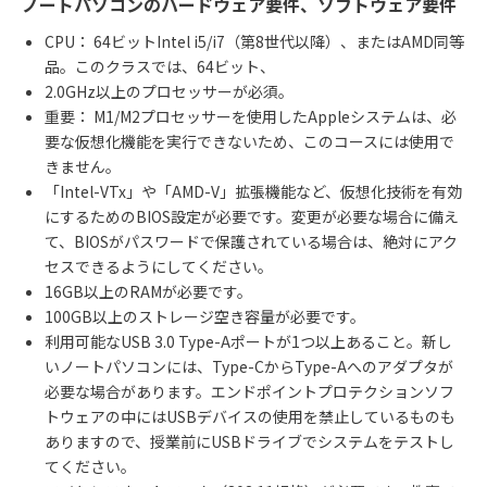
ノートパソコンのハードウェア要件、ソフトウェア要件
CPU： 64ビットIntel i5/i7（第8世代以降）、またはAMD同等
品。このクラスでは、64ビット、
2.0GHz以上のプロセッサーが必須。
重要： M1/M2プロセッサーを使用したAppleシステムは、必
要な仮想化機能を実行できないため、このコースには使用で
きません。
「Intel-VTx」や「AMD-V」拡張機能など、仮想化技術を有効
にするためのBIOS設定が必要です。変更が必要な場合に備え
て、BIOSがパスワードで保護されている場合は、絶対にアク
セスできるようにしてください。
16GB以上のRAMが必要です。
100GB以上のストレージ空き容量が必要です。
利用可能なUSB 3.0 Type-Aポートが1つ以上あること。新し
いノートパソコンには、Type-CからType-Aへのアダプタが
必要な場合があります。エンドポイントプロテクションソフ
トウェアの中にはUSBデバイスの使用を禁止しているものも
ありますので、授業前にUSBドライブでシステムをテストし
てください。