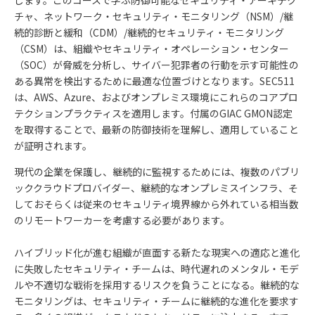
チャ、ネットワーク・セキュリティ・モニタリング（NSM）/継
続的診断と緩和（CDM）/継続的セキュリティ・モニタリング
（CSM）は、組織やセキュリティ・オペレーション・センター
（SOC）が脅威を分析し、サイバー犯罪者の行動を示す可能性の
ある異常を検出するために最適な位置づけとなります。SEC511
は、AWS、Azure、およびオンプレミス環境にこれらのコアプロ
テクションプラクティスを適用します。付属のGIAC GMON認定
を取得することで、最新の防御技術を理解し、適用していること
が証明されます。
現代の企業を保護し、継続的に監視するためには、複数のパブリ
ッククラウドプロバイダー、継続的なオンプレミスインフラ、そ
しておそらくは従来のセキュリティ境界線から外れている相当数
のリモートワーカーを考慮する必要があります。
ハイブリッド化が進む組織が直面する新たな現実への適応と進化
に失敗したセキュリティ・チームは、時代遅れのメンタル・モデ
ルや不適切な戦術を採用するリスクを負うことになる。継続的な
モニタリングは、セキュリティ・チームに継続的な進化を要求す