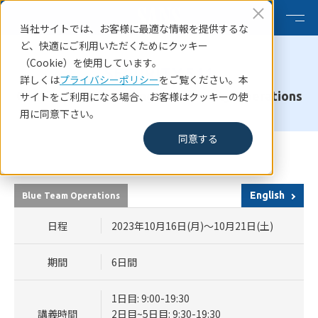
当社サイトでは、お客様に最適な情報を提供するな
ど、快適にご利用いただくためにクッキー
（Cookie）を使用しています。
SECURITY 511
詳しくは
プライバシーポリシー
をご覧ください。本
Continuous Monitoring and Security Operations
サイトをご利用になる場合、お客様はクッキーの使
用に同意下さい。
同意する
HOME
SANSコース一覧
SANS Tokyo Autumn 2023 SECURITY 511
English
Blue Team Operations
日程
2023年10月16日(月)～10月21日(土)
期間
6日間
1日目: 9:00-19:30
講義時間
2日目~5日目: 9:30-19:30