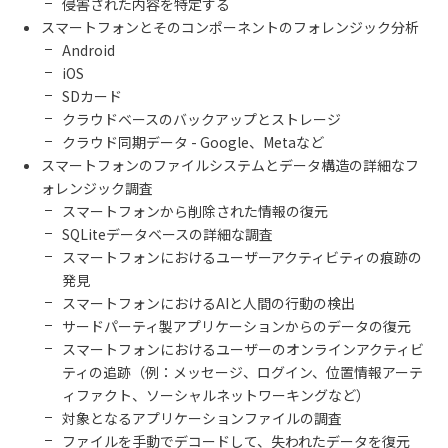
侵害された内容を特定する
スマートフォンとそのコンポーネントのフォレンジック分析
Android
iOS
SD
カード
クラウドベースのバックアップとストレージ
クラウド同期データ
- Google
、
Meta
など
スマートフォンのファイルシステムとデータ構造の詳細なフ
ォレンジック調査
スマートフォンから削除された情報の復元
SQLite
データベースの詳細な調査
スマートフォンにおけるユーザーアクティビティの痕跡の
発見
スマートフォンにおける
AI
と人間の行動の検出
サードパーティ製アプリケーションからのデータの復元
スマートフォンにおけるユーザーのオンラインアクティビ
ティの追跡（例：メッセージ、ログイン、位置情報アーテ
ィファクト、ソーシャルネットワーキングなど）
対象となるアプリケーションファイルの調査
ファイルを手動でデコードして、失われたデータを復元