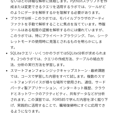
ないほどの詳細な解析に挑戦します。
Python
スクリプトを作
成または変更できるクエリを活用するラボでは、ツールがど
のようにデータを解析するかを理解する必要があります。
ブラウザ分析
-
このラボでは、モバイルブラウザのアーティ
ファクトを手動で解析することに焦点を当てています。市販
ツールはある程度の証拠を解析するのには優れていますが、
このラボでは、特にプライベートブラウジング、
Tor
、シーク
レットモードの使用時に見落とされるものを明らかにしま
す。
SQLite
クエリ
-
いくつかのラボでは
SQLite
分析が求められま
す。
2
つのラボでは、クエリの作成方法、テーブルの結合方
法、分析の実行方法を学習します。
スマートフォンフォレンジックキャップストーン
-
最終課題
では、コースで学習した内容をすべて試します。複数のスマ
ートフォンデバイスが様々な場所で使用され、通信、サード
パーティ製アプリケーション、インターネット履歴、クラウ
ドとネットワークのアクティビティ、共有データなどが分析
されます。この演習では、
FOR585
で学んだ内容を深く掘り下
げ、実践的に活用することで、職場復帰時にすぐに応用でき
るようになります。