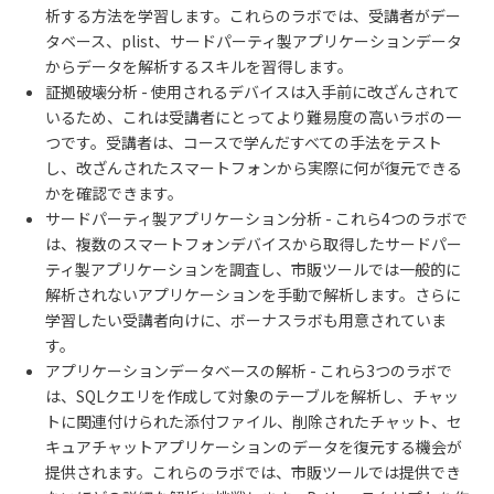
析する方法を学習します。これらのラボでは、受講者がデー
タベース、
plist
、サードパーティ製アプリケーションデータ
からデータを解析するスキルを習得します。
証拠破壊分析
-
使用されるデバイスは入手前に改ざんされて
いるため、これは受講者にとってより難易度の高いラボの一
つです。受講者は、コースで学んだすべての手法をテスト
し、改ざんされたスマートフォンから実際に何が復元できる
かを確認できます。
サードパーティ製アプリケーション分析
-
これら
4
つのラボで
は、複数のスマートフォンデバイスから取得したサードパー
ティ製アプリケーションを調査し、市販ツールでは一般的に
解析されないアプリケーションを手動で解析します。さらに
学習したい受講者向けに、ボーナスラボも用意されていま
す。
アプリケーションデータベースの解析
-
これら
3
つのラボで
は、
SQL
クエリを作成して対象のテーブルを解析し、チャッ
トに関連付けられた添付ファイル、削除されたチャット、セ
キュアチャットアプリケーションのデータを復元する機会が
提供されます。これらのラボでは、市販ツールでは提供でき