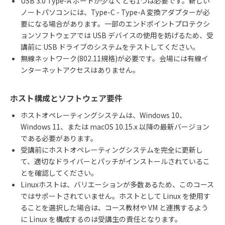
USB 3.0 Type-A ポートが少なくとも1つは必要です。新しい
ノートパソコンには、Type-C - Type-A 変換アダプターが必
要になる場合があります。一部のエンドポイントプロテクシ
ョンソフトウェアでは USB デバイスの使用を妨げるため、受
講前に USB ドライブのシステムをテストしてください。
無線ネットワーク(802.11規格)が必要です。会場には有線イ
ンターネットアクセスはありません。
ホスト構成と
ソフトウェア要件
ホストオペレーティングシステムは、
Windows 10
、
Windows 11
、または
macOS 10.15.x
以降の最新バージョン
である必要があります。
受講前にホストオペレーティングシステムを完全に更新し
て、適切なドライバーとパッチがインストールされているこ
とを確認してください。
Linux
ホストは、バリエーションが多数あるため、このコース
ではサポートされていません。ホストとして
Linux
を使用す
ることを選択した場合は、コース教材や
VM
と連携するよう
に
Linux
を構成するのは受講生の責任となります。