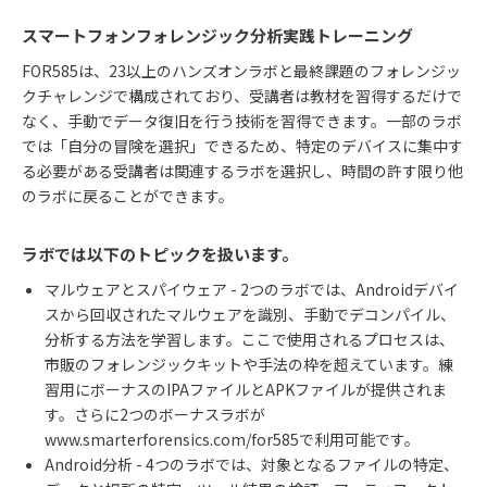
スマートフォンフォレンジック分析実践トレーニング
FOR585
は、
23
以上のハンズオンラボと最終課題のフォレンジッ
クチャレンジで構成されており、受講者は教材を習得するだけで
なく、手動でデータ復旧を行う技術を習得できます。一部のラボ
では「自分の冒険を選択」できるため、特定のデバイスに集中す
る必要がある受講者は関連するラボを選択し、時間の許す限り他
のラボに戻ることができます。
ラボでは以下のトピックを扱います。
マルウェアとスパイウェア
- 2
つのラボでは、
Android
デバイ
スから回収されたマルウェアを識別、手動でデコンパイル、
分析する方法を学習します。ここで使用されるプロセスは、
市販のフォレンジックキットや手法の枠を超えています。練
習用にボーナスの
IPA
ファイルと
APK
ファイルが提供されま
す。さらに
2
つのボーナスラボが
www.smarterforensics.com/for585
で利用可能です。
Android
分析
- 4
つのラボでは、対象となるファイルの特定、