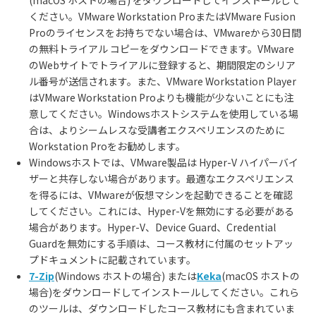
ください。
VMware Workstation Pro
または
VMware Fusion
Pro
のライセンスをお持ちでない場合は、
VMware
から
30
日間
の無料トライアル コピーをダウンロードできます。
VMware
の
Web
サイトでトライアルに登録すると、期間限定のシリア
ル番号が送信されます。また、
VMware Workstation Player
は
VMware Workstation Pro
よりも機能が少ないことにも注
意してください。
Windows
ホストシステムを使用している場
合は、よりシームレスな受講者エクスペリエンスのために
Workstation Pro
をお勧めします。
Windows
ホストでは、
VMware
製品は
Hyper-V
ハイパーバイ
ザーと共存しない場合があります。最適なエクスペリエンス
を得るには、
VMware
が仮想マシンを起動できることを確認
してください。これには、
Hyper-V
を無効にする必要がある
場合があります。
Hyper-V
、
Device Guard
、
Credential
Guard
を無効にする手順は、コース教材に付属のセットアッ
プドキュメントに記載されています。
7-Zip
(Windows
ホストの場合
)
または
Keka
(macOS
ホストの
場合
)
をダウンロードしてインストールしてください。これら
のツールは、ダウンロードしたコース教材にも含まれていま