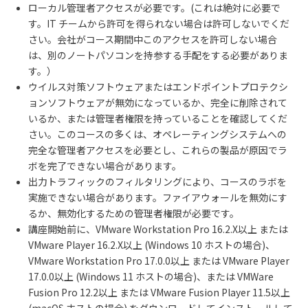
ローカル管理者アクセスが必要です。
(
これは絶対に必要で
す。
IT
チームから許可を得られない場合は許可しないでくだ
さい。会社がコース期間中このアクセスを許可しない場合
は、別のノートパソコンを持参する手配をする必要がありま
す。）
ウイルス対策ソフトウェアまたはエンドポイントプロテクシ
ョンソフトウェアが無効になっているか、完全に削除されて
いるか、または管理者権限を持っていることを確認してくだ
さい。このコースの多くは、オペレーティングシステムへの
完全な管理者アクセスを必要とし、これらの製品が原因でラ
ボを完了できない場合があります。
出力トラフィックのフィルタリングにより、コースのラボを
実施できない場合があります。ファイアウォールを無効にす
るか、無効化するための管理者権限が必要です。
講座開始前に、
VMware Workstation Pro 16.2.X
以上 または
VMware Player 16.2.X
以上
(Windows 10
ホストの場合
)
、
VMware Workstation Pro 17.0.0
以上 または
VMware Player
17.0.0
以上
(Windows 11
ホストの場合
)
、または
VMWare
Fusion Pro 12.2
以上 または
VMware Fusion Player 11.5
以上
(macOS
ホストの場合
)
をダウンロードしてインストールして