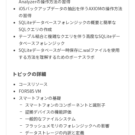
Analyzer
の操作方法の習得
iOS
バックアップデータの抽出を伴う
AXIOM
の操作方法
の習得
SQLite
データベースフォレンジックの概要と簡単な
SQL
クエリの作成
テーブル結合と複雑なクエリを伴う高度な
SQLite
デー
タベースフォレンジック
SQLite
データベースが一時保存に
.wal
ファイルを使用
する方法を理解するためのボーナスラボ
トピックの詳細
コースリソース
FOR585 VM
スマートフォンの基礎
スマートフォンのコンポーネントと識別子
証拠デバイスの機能評価
一般的なファイルシステム
フラッシュメモリのフォレンジックへの影響
データストレージの内訳と定義