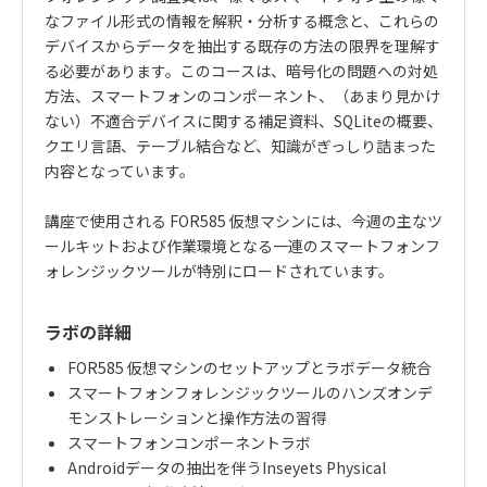
なファイル形式の情報を解釈・分析する概念と、これらの
デバイスからデータを抽出する既存の方法の限界を理解す
る必要があります。このコースは、暗号化の問題への対処
方法、スマートフォンのコンポーネント、（あまり見かけ
ない）不適合デバイスに関する補足資料、
SQLite
の概要、
クエリ言語、テーブル結合など、知識がぎっしり詰まった
内容となっています。
講座で使用される
FOR585
仮想マシンには、今週の主なツ
ールキットおよび作業環境となる一連のスマートフォンフ
ォレンジックツールが特別にロードされています。
ラボの詳細
FOR585
仮想マシンのセットアップとラボデータ統合
スマートフォンフォレンジックツールのハンズオンデ
モンストレーションと操作方法の習得
スマートフォンコンポーネントラボ
Android
データの抽出を伴う
Inseyets Physical