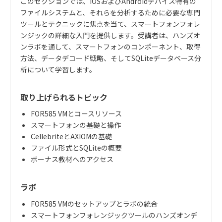
このセクションでは、
iOS
および
Android
デバイス特有の
ファイルシステムと、それらを分析するために必要な専門
ツールとテクニックに焦点を当て、スマートフォンフォレ
ンジックの詳細な入門を提供します。受講者は、ハンズオ
ンラボを通して、スマートフォンのコンポーネント、取得
方法、データデコード戦略、そして
SQLite
データベース分
析について学習します。
取り上げられるトピック
FOR585 VM
とコースリソース
スマートフォンの基礎と操作
Cellebrite
と
AXIOM
の基礎
ファイル形式と
SQLite
の概要
ボーナス教材へのアクセス
ラボ
FOR585 VM
のセットアップとラボの統合
スマートフォンフォレンジックツールのハンズオンデ