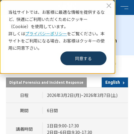
当社サイトでは、お客様に最適な情報を提供するな
ど、快適にご利用いただくためにクッキー
（Cookie）を使用しています。
FORENSICS 585
詳しくは
プライバシーポリシー
をご覧ください。本
Smartphone Forensic Analysis In-Depth
サイトをご利用になる場合、お客様はクッキーの使
用に同意下さい。
同意する
HOME
SANSコース一覧
SANS Secure Japan 2026 FORENSICS 585
English
Digital Forensics and Incident Response
日程
2026年3月2日(月)~2026年3月7日(土)
期間
6日間
1日目:9:00-17:30
講義時間
2日目~6日目:9:30-17:30