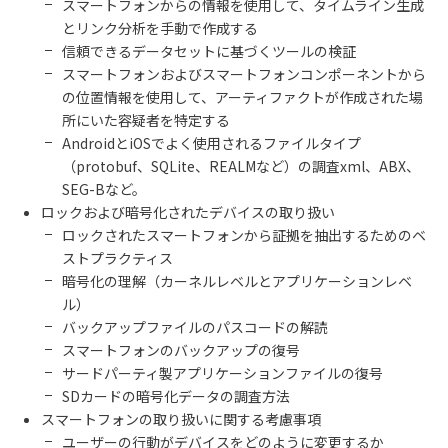
スマートフォンからの情報を使用して、タイムライン生成
とリンク分析を手動で作成する
信頼できるデータセットに基づくツールの検証
スマートフォンおよびスマートフォンコンポーネントから
の位置情報を使用して、アーティファクトが作成された場
所にいた容疑者を特定する
Android
と
iOS
でよく使用されるファイルタイプ
（
protobuf
、
SQLite
、
REALM
など）の調査
xml
、
ABX
、
SEG-B
など。
ロックおよび暗号化されたデバイスの取り扱い
ロックされたスマートフォンから証拠を抽出するためのベ
ストプラクティス
暗号化の理解（カーネルレベルとアプリケーションレベ
ル）
バックアップファイルのパスコードの解読
スマートフォンのバックアップの復号
サードパーティ製アプリケーションファイルの復号
SD
カードの暗号化データの調査方法
スマートフォンの取り扱いに関する考慮事項
ユーザーの行動がデバイスをどのように変更するか