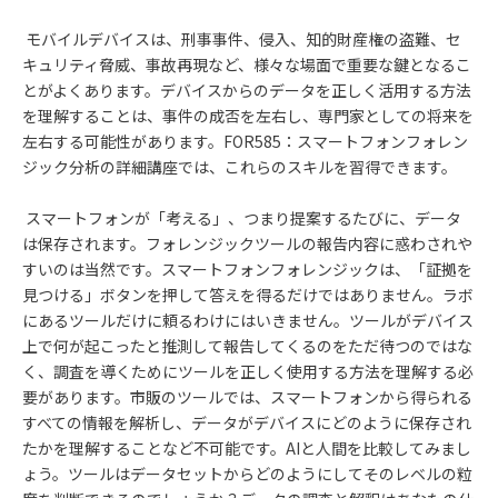
モバイルデバイスは、刑事事件、侵入、知的財産権の盗難、セ
キュリティ脅威、事故再現など、様々な場面で重要な鍵となるこ
とがよくあります。デバイスからのデータを正しく活用する方法
を理解することは、事件の成否を左右し、専門家としての将来を
左右する可能性があります。
FOR585
：スマートフォンフォレン
ジック分析の詳細講座では、これらのスキルを習得できます。
スマートフォンが「考える」、つまり提案するたびに、データ
は保存されます。フォレンジックツールの報告内容に惑わされや
すいのは当然です。スマートフォンフォレンジックは、「証拠を
見つける」ボタンを押して答えを得るだけではありません。ラボ
にあるツールだけに頼るわけにはいきません。ツールがデバイス
上で何が起こったと推測して報告してくるのをただ待つのではな
く、調査を導くためにツールを正しく使用する方法を理解する必
要があります。市販のツールでは、スマートフォンから得られる
すべての情報を解析し、データがデバイスにどのように保存され
たかを理解することなど不可能です。
AI
と人間を比較してみまし
ょう。ツールはデータセットからどのようにしてそのレベルの粒