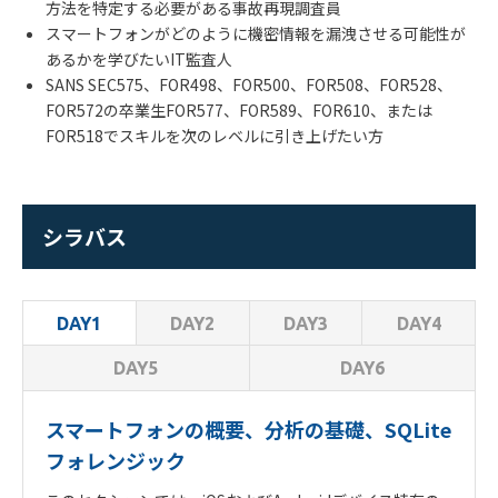
方法を特定する必要がある事故再現調査員
スマートフォンがどのように機密情報を漏洩させる可能性が
あるかを学びたい
IT
監査人
SANS SEC575
、
FOR498
、
FOR500
、
FOR508
、
FOR528
、
FOR572
の卒業生
FOR577
、
FOR589
、
FOR610
、または
FOR518
でスキルを次のレベルに引き上げたい方
シラバス
DAY2
DAY3
DAY4
DAY1
DAY5
DAY6
スマートフォンの概要、分析の基礎、SQLite
フォレンジック