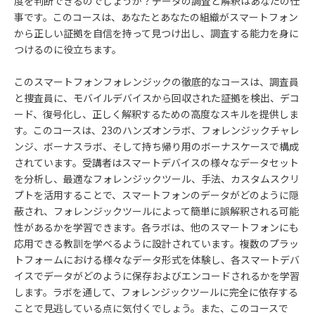
度を判断できるのでしょうか？データの調査と解釈はあなたの仕
事です。このコースは、あなたとあなたの組織がスマートフォン
から正しい証拠を自信を持って見つけ出し、調査する能力を身に
つけるのに役立ちます。
このスマートフォンフォレンジックの徹底的なコースは、調査員
と捜査員に、モバイルデバイスから回収された証拠を検出、デコ
ード、復号化し、正しく解釈するための高度なスキルを提供しま
す。このコースは、
23
のハンズオンラボ、フォレンジックチャレ
ンジ、ボーナスラボ、そして持ち帰り用のボーナスケースで構成
されています。受講者はスマートデバイスの様々なデータセット
を分析し、最適なフォレンジックツール、手法、カスタムスクリ
プトを活用することで、スマートフォンのデータがどのように隠
蔽され、フォレンジックツールによって簡単に誤解釈される可能
性があるかを学習できます。各ラボは、他のスマートフォンにも
応用できる教訓を学べるように設計されています。複数のプラッ
トフォームにおける様々なデータ形式を体験し、各スマートデバ
イスでデータがどのように保存およびエンコードされるかを学習
します。ラボを通して、フォレンジックツールに完全に依存する
ことで見逃している点に気付くでしょう。また、このコースで