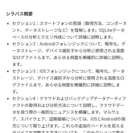
シラバス概要
セクション
1
：スマートフォンの用語（取得方法、コンポーネ
ント、データストレージなど）を理解します。
SQLite
データ
ベースの分析とクエリ作成について詳細に説明します。
セクション
2
：
Android
フォレンジックについて、暗号化、デ
ータストレージ、デバイス識別子から分析に使用される高度
なログファイルまで、あらゆる側面を網羅的に詳細に説明し
ます。
セクション
3
：
iOS
フォレンジックについて、暗号化、データ
ストレージ、デバイス識別子から分析に使用される高度なロ
グファイルまで、あらゆる側面を網羅的に詳細に説明しま
す。
セクション
4
：クラウドおよびバックアップデータアーティフ
ァクトの取得および分析方法について説明し、クラウドデー
タを扱う際の一般的なニュアンスを網羅します。マルウェ
ア、スパイウェア、証拠破壊については、
iOS
と
Android
の両
方について取り上げます。これらの追加のハードルを抱える
デバイスを攻略する方法についても、このセクションで重点