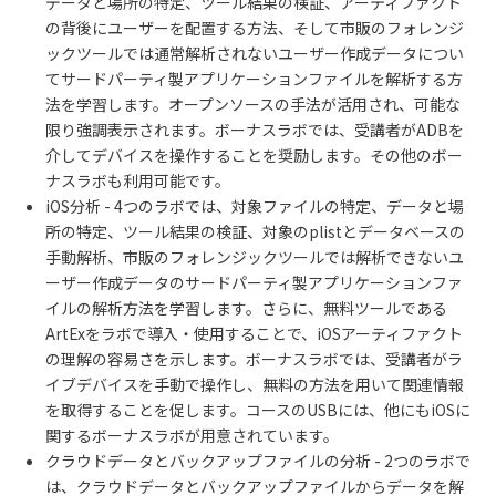
データと場所の特定、ツール結果の検証、アーティファクト
の背後にユーザーを配置する方法、そして市販のフォレンジ
ックツールでは通常解析されないユーザー作成データについ
てサードパーティ製アプリケーションファイルを解析する方
法を学習します。オープンソースの手法が活用され、可能な
限り強調表示されます。ボーナスラボでは、受講者が
ADB
を
介してデバイスを操作することを奨励します。その他のボー
ナスラボも利用可能です。
iOS
分析
- 4
つのラボでは、対象ファイルの特定、データと場
所の特定、ツール結果の検証、対象の
plist
とデータベースの
手動解析、市販のフォレンジックツールでは解析できないユ
ーザー作成データのサードパーティ製アプリケーションファ
イルの解析方法を学習します。さらに、無料ツールである
ArtEx
をラボで導入・使用することで、
iOS
アーティファクト
の理解の容易さを示します。ボーナスラボでは、受講者がラ
イブデバイスを手動で操作し、無料の方法を用いて関連情報
を取得することを促します。コースの
USB
には、他にも
iOS
に
関するボーナスラボが用意されています。
クラウドデータとバックアップファイルの分析
- 2
つのラボで
は、クラウドデータとバックアップファイルからデータを解