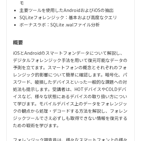
モ
主要ツールを使用した
Android
および
iOS
の抽出
SQLite
フォレンジック：基本および高度なクエリ
ボーナスラボ：
SQLite .wal
ファイル分析
概要
iOS
と
Android
のスマートフォンデータについて解説し、
デジタルフォレンジック手法を用いて復元可能なデータの
予測を立てます。スマートフォンの概念とそれぞれのフォ
レンジック的影響について簡単に確認します。暗号化、パ
スワード、破損したデバイスといった一般的な課題への対
処法も提示します。受講者は、
HOT
デバイスや
COLD
デバ
イスなど、様々な状態にあるデバイスの取り扱い方につい
て学びます。モバイルデバイス上のデータをフォレンジッ
クの観点から処理・デコードする方法を解説し、フォレン
ジックツールでさえ必ずしも取得できない情報を復元する
ための戦術を学びます。
フォレンジック調査員は、様々なスマートフォン上の様々