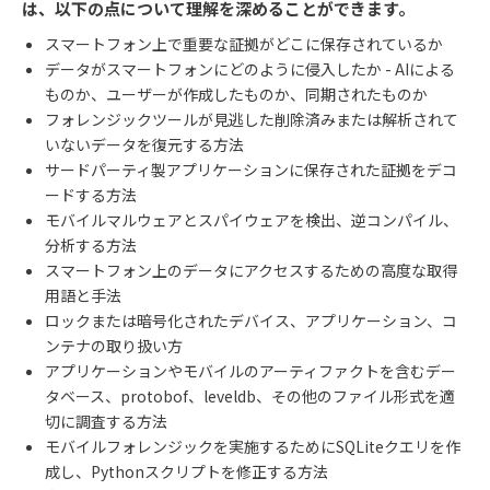
は、以下の点について理解を深めることができます。
スマートフォン上で重要な証拠がどこに保存されているか
データがスマートフォンにどのように侵入したか
- AI
による
ものか、ユーザーが作成したものか、同期されたものか
フォレンジックツールが見逃した削除済みまたは解析されて
いないデータを復元する方法
サードパーティ製アプリケーションに保存された証拠をデコ
ードする方法
モバイルマルウェアとスパイウェアを検出、逆コンパイル、
分析する方法
スマートフォン上のデータにアクセスするための高度な取得
用語と手法
ロックまたは暗号化されたデバイス、アプリケーション、コ
ンテナの取り扱い方
アプリケーションやモバイルのアーティファクトを含むデー
タベース、
protobof
、
leveldb
、その他のファイル形式を適
切に調査する方法
モバイルフォレンジックを実施するために
SQLite
クエリを作
成し、
Python
スクリプトを修正する方法