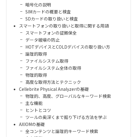
暗号化の説明
SIM
カードの概要と検査
SD
カードの取り扱いと検査
スマートフォンの取り扱いと取得に関する用語
スマートフォンの証拠保全
データ破壊の防止
HOT
デバイスと
COLD
デバイスの取り扱い方
論理的取得
ファイルシステム取得
ファイルシステム全体の取得
物理的取得
高度な取得方法とテクニック
Cellebrite Physical Analyzer
の基礎
物理的、高度、グローバルなキーワード検索
主な機能
ヒントとコツ
ツールの奥深くまで掘り下げる方法を学ぶ
AXIOM
の基礎
全コンテンツと論理的キーワード検索