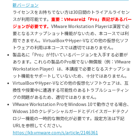
新バージョン
ライセンスをお持ちでない方は30日間のトライアルライセン
スが利用可能です。
重要：VMwareは「Pro」表記があるバー
ジョンが必要です。
VMware Workstation Playerは演習で必
要となるスナップショット機能がないため、本コースでは利
用できません。VirtualBoxやHyper-Vなどの他の仮想化ソフ
トウェアの利用は本コースでは適切ではありません。
製品名に「
Pro
」が付いているバージョンを入手する必要が
あります。これらの製品の
Pro
版でない無償版（例：
VMware
Workstation Player
）は、本講座で必要となるスナップショ
ット機能をサポートしていないため、十分ではありません。
VirtualBox
や
Hyper-V
などの他の仮想化ソフトウェアは、互
換性や授業中に遭遇する可能性のあるトラブルシューティン
グの問題があるため、適切ではありません。
VMware Workstation ProをWindows 10で動作させる場合、
Widows 10のクレデンシャルガードとデバイスガードテクノ
ロジー機能の一時的な無効化が必要です。設定方法は下記
URLを参照してください。
https://kb.vmware.com/s/article/2146361