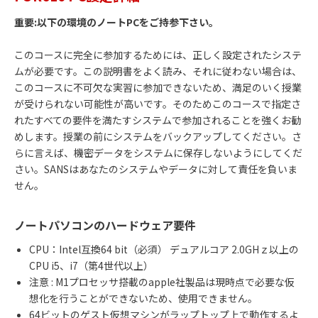
重要:以下の環境のノートPCをご持参下さい。
このコースに完全に参加するためには、正しく設定されたシステ
ムが必要です。この説明書をよく読み、それに従わない場合は、
このコースに不可欠な実習に参加できないため、満足のいく授業
が受けられない可能性が高いです。そのためこのコースで指定さ
れたすべての要件を満たすシステムで参加されることを強くお勧
めします。授業の前にシステムをバックアップしてください。さ
らに言えば、機密データをシステムに保存しないようにしてくだ
さい。SANSはあなたのシステムやデータに対して責任を負いま
せん。
ノートパソコンのハードウェア要件
CPU：Intel互換64 bit（必須） デュアルコア 2.0GHｚ以上の
CPU i5、i7（第4世代以上）
注意
: M1
プロセッサ搭載の
apple
社製品は現時点で必要な仮
想化を行うことができないため、使用できません。
64
ビットのゲスト仮想マシンがラップトップ上で動作するよ