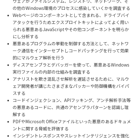
ウェアがファイルシステム、レジストリ、ネットワーク、そ
の他のWindows環境のプロセスに感染していくかを調査する
Webページのコンポーネントとして含まれる、ドライブバイ
アタックを行うためエクスプロイトキットによってよく用い
られる悪意あるJavaScriptやその他コンポーネントを明らか
にし分析する
悪意あるプログラムの挙動を制御する方法として、ネットワ
ーク通信をインターセプトしコードパッチングを行って効果
的にマルウェア解析を行う
ディスアセンブラとデバッガーを使って、悪意あるWindows
実行ファイルの内部の仕組みを調査する
アナリストを欺き混乱させ解析を遅延させるために、マルウ
ェア開発者が講じたさまざまなパッカーや防御機構をバイパ
スする
コードインジェクション、APIフッキング、アンチ解析手法等
の悪意あるコードに、共通のアセンブラパターンを認識し理
解する
PDFやMicrosoft Officeファイルといった悪意のあるドキュメ
ントに関する脅威を評価する
インシデントレスポンスやスレットインテリジェンスを強化