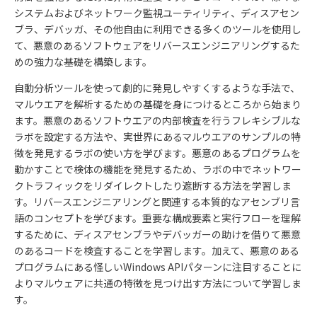
システムおよびネットワーク監視ユーティリティ、ディスアセン
ブラ、デバッガ、その他自由に利用できる多くのツールを使用し
て、悪意のあるソフトウェアをリバースエンジニアリングするた
めの強力な基礎を構築します。
自動分析ツールを使って劇的に発見しやすくするような手法で、
マルウエアを解析するための基礎を身につけるところから始まり
ます。悪意のあるソフトウエアの内部検査を行うフレキシブルな
ラボを設定する方法や、実世界にあるマルウエアのサンプルの特
徴を発見するラボの使い方を学びます。悪意のあるプログラムを
動かすことで検体の機能を発見するため、ラボの中でネットワー
クトラフィックをリダイレクトしたり遮断する方法を学習しま
す。リバースエンジニアリングと関連する本質的なアセンブリ言
語のコンセプトを学びます。重要な構成要素と実行フローを理解
するために、ディスアセンブラやデバッガーの助けを借りて悪意
のあるコードを検査することを学習します。加えて、悪意のある
プログラムにある怪しいWindows APIパターンに注目することに
よりマルウェアに共通の特徴を見つけ出す方法について学習しま
す。