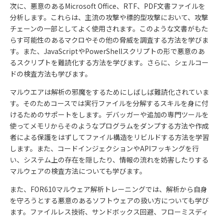
次に、悪意のあるMicrosoft Office、RTF、PDF文書ファイルを
分析します。これらは、主流の攻撃や標的型攻撃において、攻撃
チェーンの一部としてよく使用されます。このような文書がもた
らす可能性のあるマクロやその他の脅威を調査する方法を学びま
す。また、JavaScriptやPowerShellスクリプトの形で悪意のあ
るスクリプトを難読化する方法を学びます。さらに、シェルコー
ドの検査方法も学びます。
マルウエアは解析の邪魔をするためにしばしば難読化されていま
す。そのためコースでは実行ファイルを分解するスキルを身に付
けるためのサポートをします。デバッガーや追加の専門ツールを
使ってメモリからそのようなプログラムをダンプする方法や作成
者による保護をはずしてファイル構造をリビルドする方法を学習
します。また、コードインジェクションやAPIフッキングを行
い、システム上の存在を隠したり、情報の流れを妨害したりする
マルウェアの検査方法についても学びます。
また、
FOR610
マルウェア解析トレーニングでは、解析から自身
を守ろうとする悪意のあるソフトウェアの扱い方についても学び
ます。ファイルレス技術、サンドボックス回避、フローミスディ