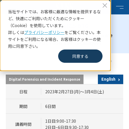
当社サイトでは、お客様に最適な情報を提供するな
ど、快適にご利用いただくためにクッキー
FORENSICS 610
（Cookie）を使用しています。
詳しくは
プライバシーポリシー
をご覧ください。本
Reverse-Engineering Malware:Malware
サイトをご利用になる場合、お客様はクッキーの使
Analysis Tools and Techniques
用に同意下さい。
同意する
HOME
SANSコース一覧
SANS Secure Japan 2023 FORENSICS 610
English
Digital Forensics and Incident Response
日程
2023年2月27日(月)～3月4日(土)
期間
6日間
1日目:9:00-17:30
講義時間
2日目~6日目:9:30-17:30