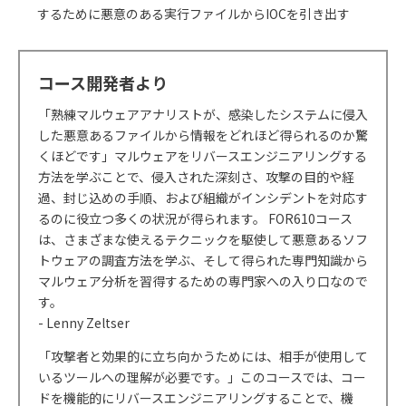
するために悪意のある実行ファイルからIOCを引き出す
コース開発者より
「熟練マルウェアアナリストが、感染したシステムに侵入
した悪意あるファイルから情報をどれほど得られるのか驚
くほどです」マルウェアをリバースエンジニアリングする
方法を学ぶことで、侵入された深刻さ、攻撃の目的や経
過、封じ込めの手順、および組織がインシデントを対応す
るのに役立つ多くの状況が得られます。 FOR610コース
は、さまざまな使えるテクニックを駆使して悪意あるソフ
トウェアの調査方法を学ぶ、そして得られた専門知識から
マルウェア分析を習得するための専門家への入り口なので
す。
- Lenny Zeltser
「攻撃者と効果的に立ち向かうためには、相手が使用して
いるツールへの理解が必要です。」このコースでは、コー
ドを機能的にリバースエンジニアリングすることで、機