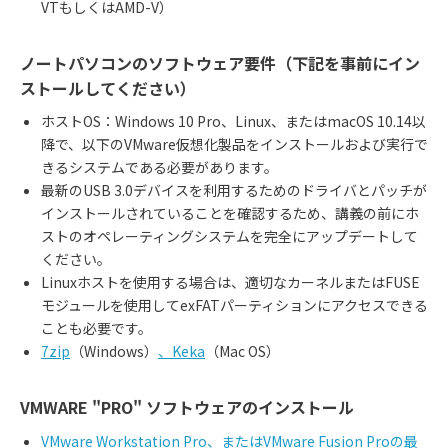
VTもしくはAMD-V）
ノートパソコンのソフトウェア要件（下記を事前にイン
ストールしてください）
ホスト
OS
：
Windows 10 Pro
、
Linux
、または
macOS 10.14
以
降で、以下の
VMware
仮想化製品をインストールおよび実行で
きるシステムである必要があります。
最新のUSB 3.0デバイスを利用するためのドライバとパッチが
インストールされていることを確認するため、講義の前にホ
ストのオペレーティングシステムを完全にアップデートして
ください。
Linux
ホストを使用する場合は、適切なカーネルまたは
FUSE
モジュールを使用して
exFAT
パーティションにアクセスできる
ことも必要です。
7zip
（Windows）
、Keka
（Mac OS）
VMWARE "PRO
"
ソフトウェアのインストール
VMware Workstation Pro、またはVMware Fusion Proの最