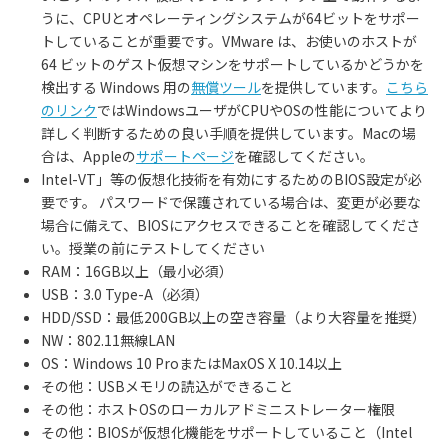
うに、
CPU
とオペレーティングシステムが
64
ビットをサポー
トしていることが重要です。
VMware
は、お使いのホストが
64
ビットのゲスト仮想マシンをサポートしているかどうかを
検出する
Windows
用の
無償ツール
を提供しています。
こちら
のリンク
では
Windows
ユーザが
CPU
や
OS
の性能についてより
詳しく判断するための良い手順を提供しています。
Mac
の場
合は、
Apple
の
サポートページ
を確認してください。
Intel-VT」等の仮想化技術を有効にするためのBIOS設定が必
要です。 パスワードで保護されている場合は、変更が必要な
場合に備えて、BIOSにアクセスできることを確認してくださ
い。授業の前にテストしてください
RAM：16GB以上（最小必須）
USB：3.0
Type-A
（必須）
HDD/SSD：最低200GB以上の空き容量（より大容量を推奨）
NW：802.11無線LAN
OS：Windows 10 ProまたはMaxOS X 10.14以上
その他：USBメモリの読込ができること
その他：ホストOSのローカルアドミニストレーター権限
その他：BIOSが仮想化機能をサポートしていること（Intel