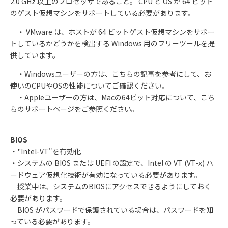
2.0 GHz 以上のプロセッサであること。 CPU と OS が 64 ビット
のゲスト仮想マシンをサポートしている必要があります。
・ VMware は、ホストが 64 ビットゲスト仮想マシンをサポー
トしているかどうかを検出する Windows 用のフリーツールを提
供しています。
・Windows
ユーザーの方は、こちらの記事を参考にして、お
使いの
CPU
や
OS
の性能についてご確認ください。
・Apple
ユーザーの方は、
Mac
の
64
ビット対応について、こち
らのサポートページをご参照ください。
BIOS
・"Intel-VT"を有効化
・システムの BIOS または UEFI の設定で、Intel の VT (VT-x) ハ
ードウェア仮想化技術が有効になっている必要があります。
授業中は、システムのBIOSにアクセスできるようにしておく
必要があります。
BIOS がパスワードで保護されている場合は、パスワードを知
っている必要があります。