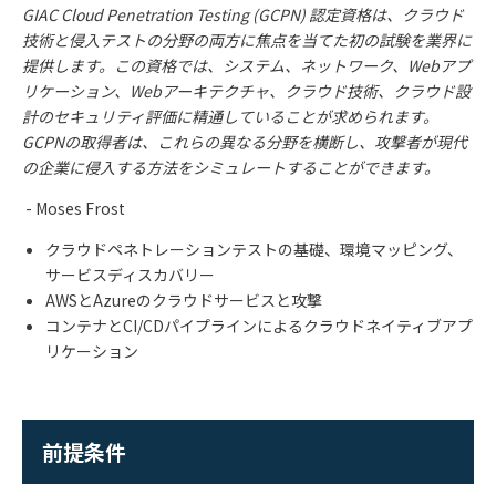
GIAC Cloud Penetration Testing (GCPN)
認定資格は、クラウド
技術と侵入テストの分野の両方に焦点を当てた初の試験を業界に
提供します。この資格では、システム、ネットワーク、
Web
アプ
リケーション、
Web
アーキテクチャ、クラウド技術、クラウド設
計のセキュリティ評価に精通していることが求められます。
GCPN
の取得者は、これらの異なる分野を横断し、攻撃者が現代
の企業に侵入する方法をシミュレートすることができます。
- Moses Frost
クラウドペネトレーションテストの基礎、環境マッピング、
サービスディスカバリー
AWS
と
Azure
のクラウドサービスと攻撃
コンテナと
CI/CD
パイプラインによるクラウドネイティブアプ
リケーション
前提条件