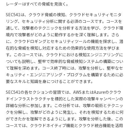
レーダーはすべての脅威を見抜く。
SEC541は、クラウド脅威の検知、クラウドセキュリティモニタ
リング、セキュリティ分析に関する必須のコースです。コースを
通して、攻撃者のテクニックを分析する方法を学び、クラウド環
境内で攻撃者がどのように動作するかを深く理解します。さら
に、クラウドロギングとセキュリティツールの機能を探求し、潜
在的な脅威を検知し対応するための効果的な使用方法を学びま
す。このコースでは、クラウドにおける検知エンジニアリングに
ついても説明し、堅牢で効率的な脅威検知システムの構築につい
て理解を深めます。コース終了時には、攻撃を分析し、堅牢なセ
キュリティ・エンジニアリング・プログラムを構築するために必
要なスキルと知識を身につけることができます。
SEC541の各セクションの冒頭では、AWSまたはAzureのクラウ
ドインフラストラクチャを標的とした実際の攻撃キャンペーンの
詳細な分析に参加します。この分析では、攻撃の戦術とテクニッ
クを分解し、攻撃がどのように発生し、それを検知するために何
ができたかを理解できるようにします。攻撃を分析した後、この
コースでは、クラウドネイティブ機能とクラウド統合機能を活用