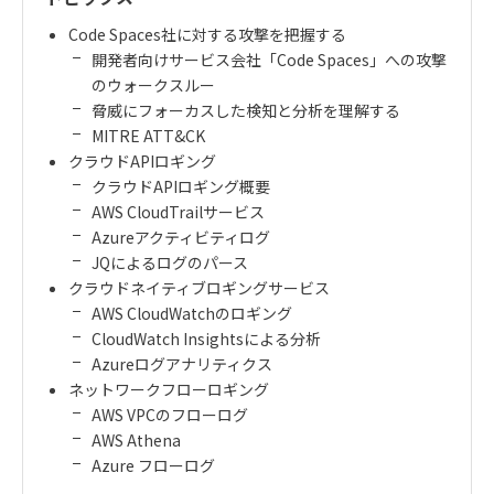
Code Spaces
社に対する攻撃を把握する
開発者向けサービス会社「
Code Spaces
」への攻撃
のウォークスルー
脅威にフォーカスした検知と分析を理解する
MITRE ATT&CK
クラウド
API
ロギング
クラウド
API
ロギング概要
AWS CloudTrail
サービス
Azure
アクティビティログ
JQ
によるログのパース
クラウドネイティブロギングサービス
AWS CloudWatch
のロギング
CloudWatch Insights
による分析
Azure
ログアナリティクス
ネットワークフローロギング
AWS VPC
のフローログ
AWS Athena
Azure
フローログ