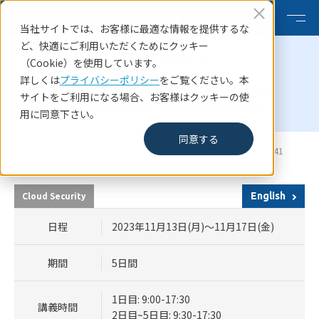
当社サイトでは、お客様に最適な情報を提供するな
ど、快適にご利用いただくためにクッキー
SECURITY541
（Cookie）を使用しています。
詳しくは
プライバシーポリシー
をご覧ください。本
Cloud Security Attacker Techniques,
サイトをご利用になる場合、お客様はクッキーの使
Monitoring, and Threat Detection
用に同意下さい。
同意する
HOME
SANSコース一覧
SANS Japan November 2023 SECURITY541
English
Cloud Security
日程
2023年11月13日(月)～11月17日(金)
期間
5日間
1日目: 9:00-17:30
講義時間
2日目~5日目: 9:30-17:30