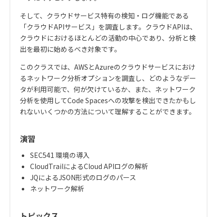
そして、クラウドサービス特有の検知・ログ機能である
「クラウド
API
サービス」を調査します。クラウド
API
は、
クラウドにおけるほとんどの活動の中心であり、分析と検
出を最初に始めるべき対象です。
このクラスでは、
AWS
と
Azure
のクラウドサービスにおけ
るネットワーク分析オプションを調査し、どのようなデー
タが利用可能で、何が欠けているか、また、ネットワーク
分析を使用して
Code Spaces
への攻撃を検出できたかもし
れないいくつかの方法について理解することができます。
演習
SEC541
環境の導入
CloudTrail
による
Cloud API
ログの解析
JQ
による
JSON
形式のログのパース
ネットワーク解析
トピックス