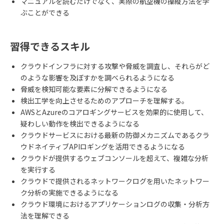
マニュアルを読むだけでなく、実際の航空機の操縦方法を学
ぶことができる
習得できるスキル
クラウドインフラに対する攻撃や脅威を調査し、それらがど
のような影響を及ぼすかを調べられるようになる
脅威を検知可能な要素に分解できるようになる
検出工学を向上させるためのアプローチを理解する。
AWS
と
Azure
のコアロギングサービスを効果的に使用して、
疑わしい動作を検出できるようになる
クラウドサービスにおける最新の防御メカニズムであるクラ
ウドネイティブ
API
ロギングを活用できるようになる
クラウドが提供するウェブコンソールを超えて、複雑な分析
を実行する
クラウドで提供されるネットワークログを用いたネットワー
ク分析の実施できるようになる
クラウド環境におけるアプリケーションログの収集・分析方
法を理解できる