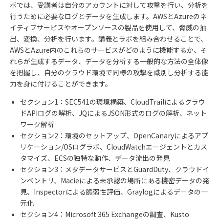
ボでは、受講者は自分のアカウントに対して攻撃を行い、分析を
行うために必要なログとデータを生成します。
AWS
と
Azure
のネ
イティブサービスやオープンソースの製品を使用して、脅威の抽
出、変換、分析を行います。講義とラボを組み合わせることで、
AWS
と
Azure
内のこれらのサービスがどのように機能するか、そ
れらが生成するデータ、データを分析する一般的な方法の全体像
を把握し、自分のクラウド環境で同様の攻撃を識別し分析する能
力を身に付けることができます。
セクション
1
：
SEC541
の環境構築、
CloudTrail
によるクラウ
ド
API
ログの解析、
JQ
による
JSON
形式のログの解析、ネット
ワーク解析
セクション
2
：環境のセットアップ、
OpenCanary
によるアプ
リケーション
/OS
ログラボ、
CloudWatch
エージェントとカス
タマイズ、
ECS
の独特な動作、データ流出の発見
セクション
3
：メタデータサービスと
GuardDuty
、クラウドイ
ンベントリ、
Macie
による未承認の場所にある機密データの発
見、
Inspector
による脆弱性評価、
Graylog
によるデータの一
元化
セクション
4
：
Microsoft 365 Exchange
の調査、
Kusto