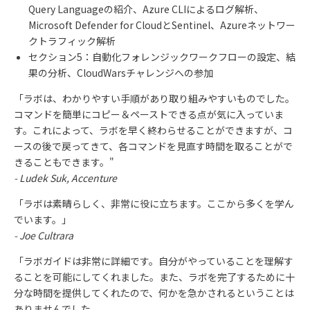
Query Language
の紹介、
Azure CLI
によるログ解析、
Microsoft Defender for Cloud
と
Sentinel
、
Azure
ネットワー
クトラフィック解析
セクション
5
：自動化フォレンジックワークフローの設定、結
果の分析、
CloudWars
チャレンジへの参加
「ラボは、わかりやすい手順があり取り組みやすいものでした。
コマンドを簡単にコピー＆ペーストできる点が気に入っていま
す。これによって、ラボを早く終わらせることができますが、コ
ースの後で戻ってきて、各コマンドを見直す時間を取ることがで
きることもできます。
"
- Ludek Suk, Accenture
「ラボは素晴らしく、非常に役に立ちます。ここから多くを学ん
でいます。」
- Joe Cultrara
「ラボガイドは非常に詳細です。自分がやっていることを理解す
ることを可能にしてくれました。また、ラボを完了するために十
分な時間を提供してくれたので、何かを急かされるということは
ありませんでした。