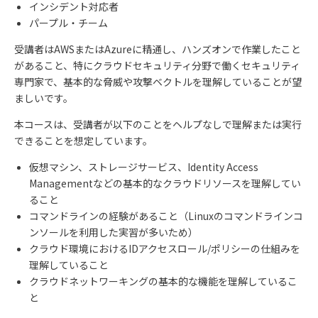
インシデント対応者
パープル・チーム
受講者は
AWS
または
Azure
に精通し、ハンズオンで作業したこと
があること、特にクラウドセキュリティ分野で働くセキュリティ
専門家で、基本的な脅威や攻撃ベクトルを理解していることが望
ましいです。
本コースは、受講者が以下のことをヘルプなしで理解または実行
できることを想定しています。
仮想マシン、ストレージサービス、
Identity Access
Management
などの基本的なクラウドリソースを理解してい
ること
コマンドラインの経験があること（
Linux
のコマンドラインコ
ンソールを利用した実習が多いため）
クラウド環境における
ID
アクセスロール
/
ポリシーの仕組みを
理解していること
クラウドネットワーキングの基本的な機能を理解しているこ
と