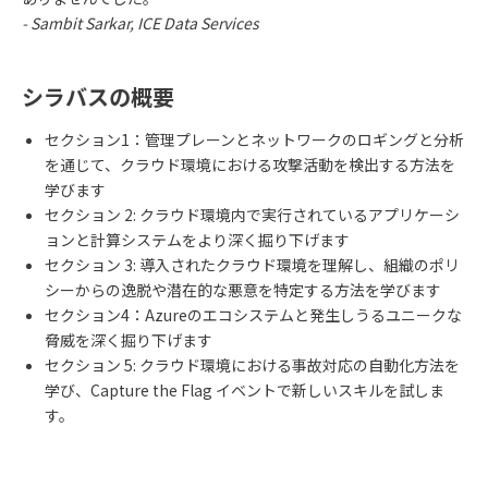
- Sambit Sarkar, ICE Data Services
シラバスの概要
セクション
1
：管理プレーンとネットワークのロギングと分析
を通じて、クラウド環境における攻撃活動を検出する方法を
学びます
セクション
2:
クラウド環境内で実行されているアプリケーシ
ョンと計算システムをより深く掘り下げます
セクション
3:
導入されたクラウド環境を理解し、組織のポリ
シーからの逸脱や潜在的な悪意を特定する方法を学びます
セクション
4
：
Azure
のエコシステムと発生しうるユニークな
脅威を深く掘り下げます
セクション
5:
クラウド環境における事故対応の自動化方法を
学び、
Capture the Flag
イベントで新しいスキルを試しま
す。