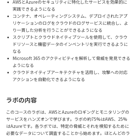
AWS
と
Azure
のセキュリティに特化したサービスを効果的に
実践できるようになる
コンテナ、オペレーティングシステム、デプロイされたアプ
リケーションのログをクラウドのログサービスに統合し、よ
り一貫した分析を行うことができるようになる
スクリプトとクラウドネイティブツールを使用して、クラウ
ドリソースと機密データのインベントリを実行できるように
なる
Microsoft 365
のアクティビティを解析して脅威を発見できる
ようになる
クラウドネイティブアーキテクチャを活用し、攻撃への対応
アクションを自動化できるようになる
ラボの内容
このコースのラボは、
AWS
と
Azure
のロギングとモニタリングの
サービスをハンズオンで学びます。ラボの約
75%
は
AWS
、
25%
は
Azure
です。各ラボでは、特定の脅威とそれを検知するために
必要なデータについて調査することから始めます。ほとんどのラ