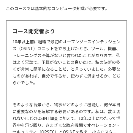
このコースでは基本的なコンピュータ知識が必要です。
コース開発者より
10
年以上前に組織で最初のオープンソースインテリジェン
ス（
OSINT
）ユニットを立ち上げたとき、ツール、機器、
トレーニングの予算がないと言われたことがあります。私
はよく冗談で、予算がないことの良い点は、私の決断の多
くが非常に簡単になることだ、と言っていました。必要な
ものがあれば、自分で作るか、使わずに済ませるか、どち
らかでした。
そのような背景から、物事がどのように機能し、何が本当
に重要なのかを理解する必要があるのです。私は、数え切
れないほどの
OSINT
調査に加えて、
10
年以上にわたって世
界中を飛び回り、さまざまな政府機関でオペレーション・
セキュリティ（
OPSEC
）と
OSINT
を教え、小さなスター