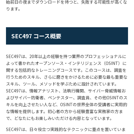
始前日の夜までダウンロードを待つと、失敗する可能性が高くな
ります。
SEC497 コース概要
SEC497
は、
20
年以上の経験を持つ業界のプロフェッショナルに
よって書かれたオープンソース・インテリジェンス（
OSINT
）に
関する包括的なトレーニングコースです。このコースは、調査を
行うためのスキル、さらに磨きをかけるために必要な最も重要な
スキル、ツール、メソッドを学ぶために設計されています。
SEC497
は、情報アナリスト、法執行機関、サイバー脅威情報お
よびサイバー防衛者、ペンテスター、調査員、その他
OSINT
のス
キルを向上させたい人など、
OSINT
の世界全体の受講者に実用的
な情報を提供します。初心者の方から経験豊富な実務家の方ま
で、どなたにもお楽しみいただける内容となっています。
SEC497
は、日々役立つ実践的なテクニックに重点を置いていま