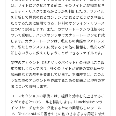
は、サイトにアクセスする前に、そのサイトが既知のセキ
ュリティ・リスクであるかどうかを判断したり、ファイル
を分析して悪意のあるコンテンツがあるかどうかを判断し
たりするために使用できる、無料のオンライン・リソース
について説明します。また、カナリートークンの仕組みに
ついて説明し、ハンズオンラボでカナリートークンを作成
します。カナリートークンは、私たちの実際の
IP
アドレス
や、私たちのシステムに関するその他の情報を、私たちが
知らないうちに教えてしまうことができるファイルです。
架空のアカウント（別名ソックパペット）の作成はここ数
年で厳しくなっており、多くのサイトが実際の電話番号や
顔画像などの基準を要求しています。本講座では、このよ
うな架空のアカウントを作成するための問題点と現在の方
法について説明します。
コースセクションの最後には、組織と効率を向上させるこ
とができる
2
つのツールを検討します。
Hunchly
はオンラ
インリサーチをカタログ化するための素晴らしいツール
で、
Obsidian
はメモ書きやその他のさまざまな用途に使え