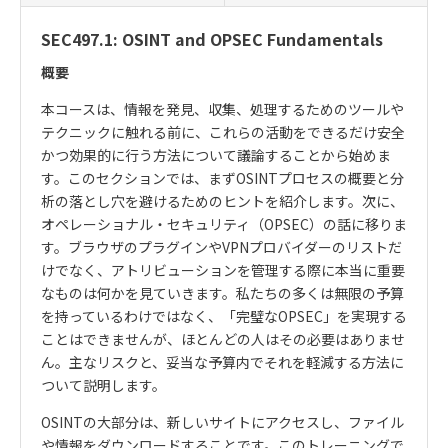
SEC497.1: OSINT and OPSEC Fundamentals
概要
本コースは、情報を発見、収集、処理するためのツールや
テクニックに触れる前に、これらの活動をできるだけ安全
かつ効果的に行う方法について議論することから始めま
す。このセクションでは、まず
OSINT
プロセスの概要と分
析の落とし穴を避けるためのヒントを紹介します。次に、
オペレーショナル・セキュリティ（
OPSEC
）の話に移りま
す。ブラウザのプラグインや
VPN
プロバイダーのリストだ
けでなく、アトリビューションを管理する際に本当に重要
なものは何かを見ていきます。私たちの多くは無限の予算
を持っているわけではなく、「完璧な
OPSEC
」を実現する
ことはできませんが、ほとんどの人はその必要はありませ
ん。主なリスクと、妥当な予算内でそれを軽減する方法に
ついて説明します。
OSINT
の大部分は、新しいサイトにアクセスし、ファイル
や情報をダウンロードすることです。このトレーニングで