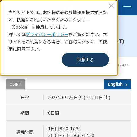
当社サイトでは、お客様に最適な情報を提供するな
ど、快適にご利用いただくためにクッキー
（Cookie）を使用しています。
SECURITY 497
詳しくは
プライバシーポリシー
をご覧ください。本
Practical Open-Source Intelligence (OSINT)
サイトをご利用になる場合、お客様はクッキーの使
用に同意下さい。
同意する
HOME
SANSコース一覧
SANS Cyber Defence Japan 2023 SECURITY497
English
OSINT
日程
2023年6月26日(月)～7月1日(土)
期間
6日間
1日目:9:00-17:30
講義時間
2日目~6日目:9:30-17:30