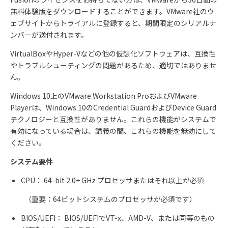
無料体験版をダウンロードすることができます。
VMware
社のウ
ェブサイトからトライアルに登録すると、期間限定のシリアルナ
ンバーが送付されます。
VirtualBox
や
Hyper-V
などの他の仮想化ソフトウェアは、互換性
やトラブルシューティングの問題があるため、適切ではありませ
ん。
Windows 10
上の
VMware Workstation Pro
および
VMware
Player
は、
Windows 10
の
Credential Guard
および
Device Guard
テクノロジーと互換性がありません。これらの機能がシステムで
有効になっている場合は、講義の間、これらの機能を無効にして
ください。
システム要件
CPU
：
64-bit 2.0+ GHz
プロセッサまたはそれ以上が必須
（重要：
64
ビットシステムのプロセッサが必須です）
BIOS/UEFI
：
BIOS/UEFI
で
VT-x
、
AMD-V
、または同等のもの