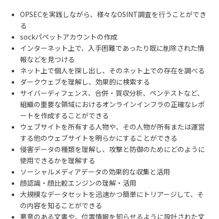
OPSEC
を実践しながら、様々な
OSINT
調査を行うことができ
る
sock
パペットアカウントの作成
インターネット上で、入手困難であったり既に削除された情
報などを見つける
ネット上で個人を探し出し、そのネット上での存在を調べる
ダークウェブを理解し、効果的に検索する
サイバーディフェンス、合併・買収分析、ペンテストなど、
組織の重要な領域におけるオンラインインフラの正確なレポ
ートを作成することができる
ウェブサイトを所有する人物や、その人物が所有または運営
する他のウェブサイトを明らかにすることができる
侵害データの種類を理解し、攻撃と防御のためにどのように
使用できるかを理解する
ソーシャルメディアデータの効果的な収集と活用
顔認識・顔比較エンジンの理解・活用
大規模なデータセットを迅速かつ簡単にトリアージして、そ
の内容を知ることができる
悪意のある文書や、位置情報を知らせるように設計された文