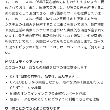
す。このコースは、
OSINT
初心者の方にもわかりやすいように構
成されており、また、経験者の方には、現実の問題を解決するた
めの武器として追加できる、試行錯誤のツールを提供していま
す。このコースは、情報に基づいた意思決定を促進するために、
システムの仕組みを理解することに重点を置いており、政府機関
や民間企業の実際のシナリオに基づいた実践的な演習が含まれて
います。最先端の研究や異常値技術について議論し、何が可能か
を話すだけでなく、実際にやってみることを実践します。コース
で扱うトピックの詳細については、以下のシラバスをご覧くださ
い。
ビジネステイクアウェイ
このコースは、あなたの組織を以下の様に支援します：
OSINT
調査の有効性、効率性、成功率を向上
OPSEC
をしっかり実践しながら、様々な
OSINT
調査を行える
OSINT
チームを構築
組織のオンラインインフラの正確なレポート作成
侵害データを攻めと守りにどのように利用できるかを理解
以下のことができるようになります