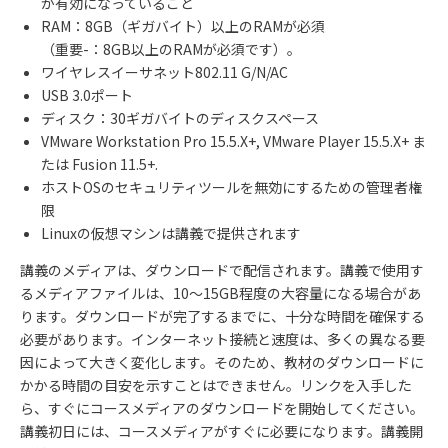
が有効になっていること
RAM
：
8GB
（ギガバイト）以上の
RAM
が必須
（重要
-
：
8GB
以上の
RAM
が必須です）。
ワイヤレスイーサネット802.
11 G/N/AC
USB 3.0
ポート
ディスク：
30
ギガバイトのディスクスペース
VMware Workstation Pro 15.5.X+, VMware Player 15.5.X+
ま
たは
Fusion 11.5+.
ホスト
OS
のセキュリティツールを無効にするための管理者権
限
Linux
の仮想マシンは講義で提供されます
講義のメディアは、ダウンロードで配信されます。講義で使用す
るメディアファイルは、
10
～
15GB
程度の大容量になる場合があ
ります。ダウンロードが完了するまでに、十分な時間を確保する
必要があります。インターネット接続と速度は、多くの異なる要
因によって大きく変化します。そのため、教材のダウンロードに
かかる時間の目安を示すことはできません。リンクを入手した
ら、すぐにコースメディアのダウンロードを開始してください。
講義初日には、コースメディアがすぐに必要になります。講義開