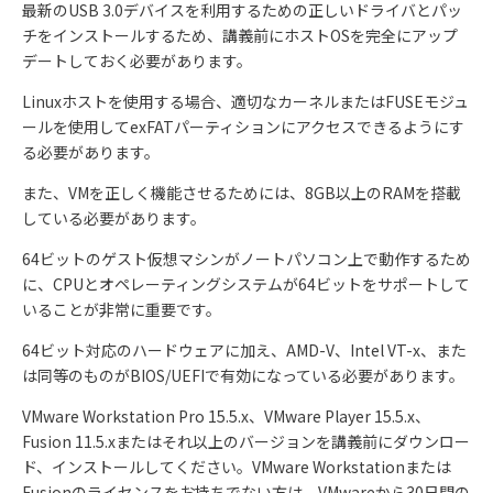
最新の
USB 3.0
デバイスを利用するための正しいドライバとパッ
チをインストールするため、講義前にホスト
OS
を完全にアップ
デートしておく必要があります。
Linux
ホストを使用する場合、適切なカーネルまたは
FUSE
モジュ
ールを使用して
exFAT
パーティションにアクセスできるようにす
る必要があります。
また、
VM
を正しく機能させるためには、
8GB
以上の
RAM
を搭載
している必要があります。
64
ビットのゲスト仮想マシンがノートパソコン上で動作するため
に、
CPU
とオペレーティングシステムが
64
ビットをサポートして
いることが非常に重要です。
64
ビット対応のハードウェアに加え、
AMD-V
、
Intel VT-x
、また
は同等のものが
BIOS/UEFI
で有効になっている必要があります。
VMware Workstation Pro 15.5.x
、
VMware Player 15.5.x
、
Fusion 11.5.x
またはそれ以上のバージョンを講義前にダウンロー
ド、インストールしてください。
VMware Workstation
または
Fusion
のライセンスをお持ちでない方は、
VMware
から
30
日間の