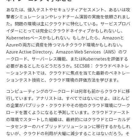
あなたは、侵入テストやセキュリティアセスメント、あるいは攻
撃者シミュレーションやレッドチーム演習の実施を依頼されまし
た。問題の環境は主にクラウドに特化している。サービスプロバ
イダーにとっては完全にクラウドネイティブかもしれないし、
Kubernetesベースかもしれない。もしかしたら、Amazonと
Azureの両方に資産を持つマルチクラウド環境かもしれない。
Azure Active Directory、Amazon Web Services（AWS）のワ
ークロード、サーバーレス機能、またはKubernetesを評価する
必要があるとしたらどうだろうか。SEC588： クラウドペネトレ
ーションテストでは、クラウドに焦点を当てた最新のペネトレー
ションテスト技術と、クラウド環境の評価方法を学びます。
コンピューティングのワークロードは何年も前からクラウドに移
行しています。アナリストは、すべてではないにせよ、ほとんど
の企業がパブリック・クラウドやその他のクラウド環境にワーク
ロードを置くようになると予測しています。クラウドファースト
の環境でスタートした組織は、最終的にはクラウドとローカルデ
ータセンターのハイブリッドソリューションに移行するかもしれ
ないが、クラウドの利用が大幅に減少することはないだろう。そ