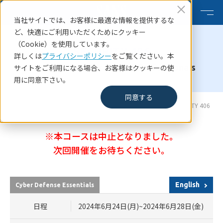
当社サイトでは、お客様に最適な情報を提供するな
ど、快適にご利用いただくためにクッキー
（Cookie）を使用しています。
SECURITY 406
詳しくは
プライバシーポリシー
をご覧ください。本
Linux Security for InfoSec Professionals
サイトをご利用になる場合、お客様はクッキーの使
用に同意下さい。
同意する
HOME
SANSコース一覧
SANS Cyber Defence Japan 2024 SECURITY 406
※本コースは中止となりました。
次回開催をお待ちください。
English
Cyber Defense Essentials
日程
2024年6月24日(月)~2024年6月28日(金)