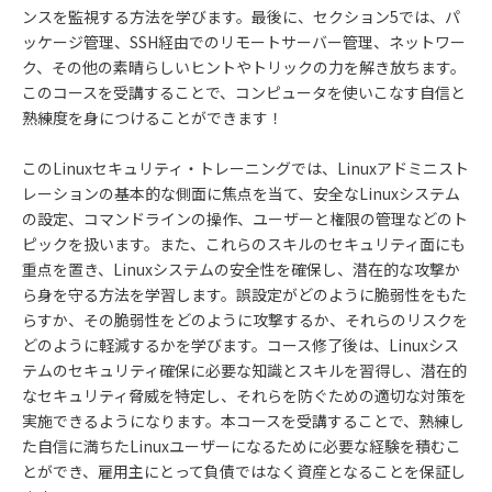
ンスを監視する方法を学びます。最後に、セクション5では、パ
ッケージ管理、SSH経由でのリモートサーバー管理、ネットワー
ク、その他の素晴らしいヒントやトリックの力を解き放ちます。
このコースを受講することで、コンピュータを使いこなす自信と
熟練度を身につけることができます！
このLinuxセキュリティ・トレーニングでは、Linuxアドミニスト
レーションの基本的な側面に焦点を当て、安全なLinuxシステム
の設定、コマンドラインの操作、ユーザーと権限の管理などのト
ピックを扱います。また、これらのスキルのセキュリティ面にも
重点を置き、Linuxシステムの安全性を確保し、潜在的な攻撃か
ら身を守る方法を学習します。誤設定がどのように脆弱性をもた
らすか、その脆弱性をどのように攻撃するか、それらのリスクを
どのように軽減するかを学びます。コース修了後は、Linuxシス
テムのセキュリティ確保に必要な知識とスキルを習得し、潜在的
なセキュリティ脅威を特定し、それらを防ぐための適切な対策を
実施できるようになります。本コースを受講することで、熟練し
た自信に満ちたLinuxユーザーになるために必要な経験を積むこ
とができ、雇用主にとって負債ではなく資産となることを保証し