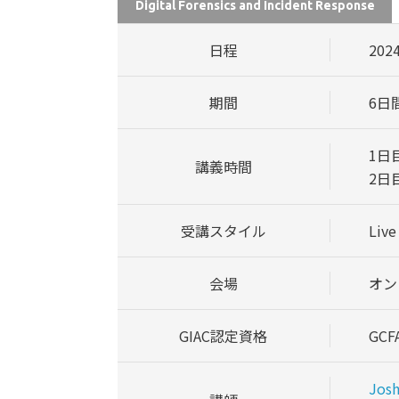
Digital Forensics and Incident Response
日程
202
期間
6日
1日目:
講義時間
2日目
受講スタイル
Live
会場
オン
GIAC認定資格
GCF
Jos