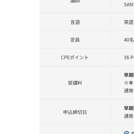
講師
SA
言語
英語
定員
40名
CPEポイント
36 P
早期割
受講料
※キ
通常価
早期
申込締切日
通常