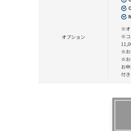
※オ
※コ
オプション
11
※お
※お
お申
付き