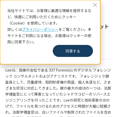
当社サイトでは、お客様に最適な情報を提供するな
講師のご紹介
ど、快適にご利用いただくためにクッキー
（Cookie）を使用しています。
Lee Whitfield
|
リー ウィット
詳しくは
プライバシーポリシー
をご覧ください。本
フィールド
サイトをご利用になる場合、お客様はクッキーの使
SANSプリンシパルインストラクター
用に同意下さい。
同意する
Leeは、自身の会社である 337 Forensics のデジタル フォレンジ
ック コンサルタントおよびアナリストです。 フォレンジック調
査員として、児童虐待、知的財産権の窃盗、殺人未遂など、さま
ざまな状況に対応してきました。彼の最大の成功の一つは、法医
学捜査官にとって障害となっていたシャドウコピーのリバースエ
ンジニアリングを行ったことです。Leeの研究と技術革新のおか
げで、ファイルを見つけるためのアクセスと時間が大幅に短縮さ
れ、法医学捜査官は、古いファイルや削除されたファイルを含め